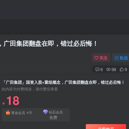
，广田集团翻盘在即，错过必后悔！
关注
私信
6
98
9
「广田集团」国资入股+重组概念，广田集团翻盘在即，错过必后悔！
此内容为付费阅读，请付费后查看
18
￥
9
钻石会员
黄金会员
￥
免费