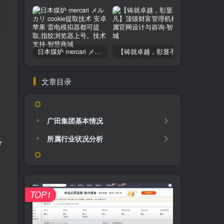
日本煤炉 mercari メルカリ cookie提取技术 安卓 苹果 雷电模拟器都可提取,指纹浏览器上号。技术支持
【铸就卓越，彰显不凡】顶级财富管理机构专属官网设计与咨询
文章目录
广田集团基本情况
所属行业状况分析
备
TOP1