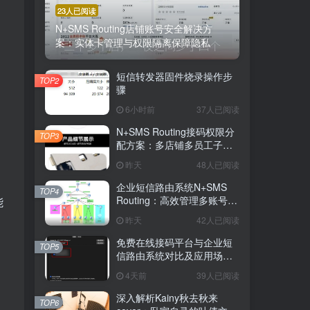
23人已阅读
N+SMS Routing店铺账号安全解决方
案：实体卡管理与权限隔离保障隐私
短信转发器固件烧录操作步
TOP2
骤
6小时前
37人已阅读
N+SMS Routing接码权限分
TOP3
配方案：多店铺多员工子账
号的高效短信路由管理
昨天
48人已阅读
企业短信路由系统N+SMS
TOP4
Routing：高效管理多账号验
能
证码的专业解决方案
昨天
42人已阅读
免费在线接码平台与企业短
TOP5
信路由系统对比及应用场景
详解
4天前
39人已阅读
深入解析Kainy秋去秋来
TOP6