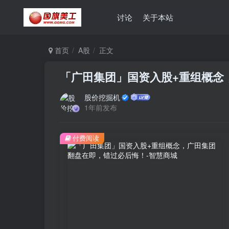
讨论
关于本站
首页
A股
正文
「广田集团」国资入股+重组概念
股价挖掘机
1年前发布
付费阅读