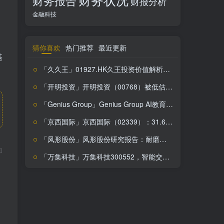
财务报告
财报分析
金融科技
猜你喜欢
热门推荐
最近更新
基
「久久王」01927.HK久王投资价值解析：甜食市场稳占一席之地，股价波动下的潜力股？
「开明投资」开明投资（00768）被低估？内在价值高于市场价，投资机会分析
「Genius Group」Genius Group AI教育逆天崛起，错过等十年！
「京西国际」京西国际（02339）：31.6%低估值带来投资机会
「凤形股份」凤形股份研究报告：耐磨材料市场潜力股，投资价值深度解析
和
「万集科技」万集科技300552，智能交通领军企业，技术创新引领未来