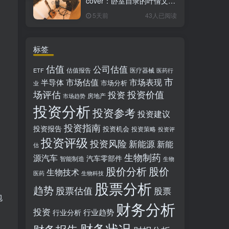
cover：卧室自录的叶倩文经
典粤语情歌翻唱
5天前
43人已阅读
标签
估值
公司估值
估值报告
医疗器械
ETF
医药行
市
市场估值
市场表现
半导体
市场分析
业
场评估
投资价值
投资
房地产
市场趋势
投资分析
投资参考
投资建议
投资指南
投资报告
投资机会
投资策略
投资评
投资评级
投资风险
新能源
新能
估
生物制药
源汽车
汽车零部件
智能制造
生物
股价分析
股价
生物技术
医药
生物科技
股票分析
趋势
股票估值
股票
包
财务分析
投资
行业趋势
行业分析
财务状况