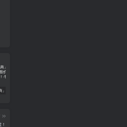
「南极电商」南极电商逆势增长，股价飙升背后的秘密武器！
「大立科技」大立科技投资价值揭秘：红外芯片领军者的市场布局与未来潜力
「拓斯达」拓斯达（300607）：智能制造龙头，未来增长潜力巨大
篇
过！