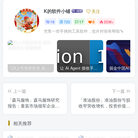
K的软件小铺
关注
19
725
17
8
35W+
兜售一些手挫的工具软件，也许对你有帮助🔧
CK上号免密登录 插件使用方法
让 AI Agent 接收手机短信验证码的 skill
上一篇
下一篇
「森马服饰」森马服饰研究
「准油股份」准油股份亏损
报告：童装市场领军企业，
收窄营收增长，投资价值如
电商新零售助
何判断？
相关推荐