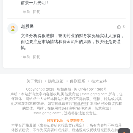
前景一片光明！
1年前
回复
老股民
0
文章分析得很透彻，誉衡药业的财务状况确实让人振奋，
但也要注意市场情绪和资金流出的风险，投资还是要谨
慎。
1年前
回复
关于我们
隐私政策
侵删联系
技术支持
Copyright © 2025 ·
智慧商城
·
闽ICP备10011360号
声明：本站所有文字内容版权均属 智慧商城 | store.gqmg.com 所有，任
何媒体、网站或个人未经本网站协议授权不得转载、链接、转贴或以其
他方式复制发布/发表。如需转载请查阅”
转载声明
“ 本网站已经协议授权
的媒体、网站，在使用时必须注明"稿件来源：智慧商城 |
store.gqmg.com"，违者将依法追究责任。
股市有风险，投资需谨慎。
本平台严格遵循《发布证券研究报告暂行规定》，所有内容均不构成具
体投资建议，不作为买卖要约或推荐。所述观点仅反映研究团队在特定