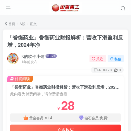
首页
A股
正文
「誉衡药业」誉衡药业财报解析：营收下滑盈利反
增，2024年净
K的软件小铺
关注
私信
1年前发布
4
78
8
付费阅读
「誉衡药业」誉衡药业财报解析：营收下滑盈利反增，2024年净
此内容为付费阅读，请付费后查看
28
￥
14
免费
黄金会员
￥
钻石会员
立即购买