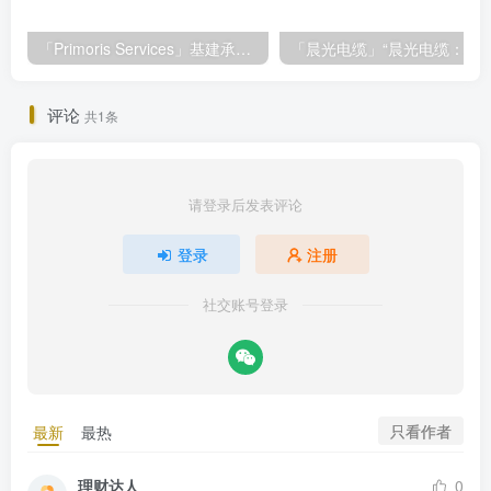
「Primoris Services」基建承包巨头Primoris Services，盈利增长11.4%，投资价值深度解析
「晨光电缆」“晨光电缆：北交所上市，盈利稳
评论
共1条
请登录后发表评论
登录
注册
社交账号登录
只看作者
最新
最热
理财达人
0