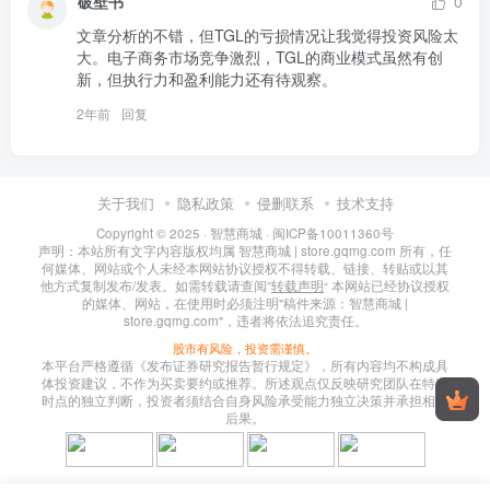
破壁书
0
文章分析的不错，但TGL的亏损情况让我觉得投资风险太
大。电子商务市场竞争激烈，TGL的商业模式虽然有创
新，但执行力和盈利能力还有待观察。
2年前
回复
关于我们
隐私政策
侵删联系
技术支持
Copyright © 2025 ·
智慧商城
·
闽ICP备10011360号
声明：本站所有文字内容版权均属 智慧商城 | store.gqmg.com 所有，任
何媒体、网站或个人未经本网站协议授权不得转载、链接、转贴或以其
他方式复制发布/发表。如需转载请查阅”
转载声明
“ 本网站已经协议授权
的媒体、网站，在使用时必须注明"稿件来源：智慧商城 |
store.gqmg.com"，违者将依法追究责任。
股市有风险，投资需谨慎。
本平台严格遵循《发布证券研究报告暂行规定》，所有内容均不构成具
体投资建议，不作为买卖要约或推荐。所述观点仅反映研究团队在特定
时点的独立判断，投资者须结合自身风险承受能力独立决策并承担相应
后果。