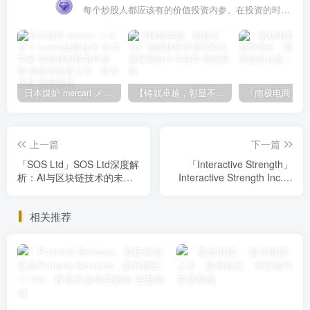
每个炒股人都应该有的价值投资内参。在投资的时候，我们把自己看成是企业分析师——而不是市场分析师，也不是宏观经济分析师，更不是证券分析师。
日本煤炉 mercari メルカリ cookie提取技术 安卓 苹果 雷电模拟器都可提取,指纹浏览器上号。技术支持
【铸就卓越，彰显不凡】顶级财富管理机构专属官网设计与咨询
上一篇
下一篇
「SOS Ltd」SOS Ltd深度解
「Interactive Strength」
析：AI与区块链技术的未来
Interactive Strength Inc.全
之星
面分析：健身科技与市场前
景
相关推荐