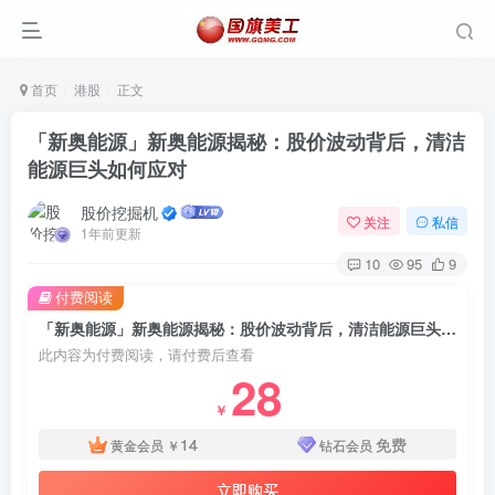
首页
港股
正文
「新奥能源」新奥能源揭秘：股价波动背后，清洁
能源巨头如何应对
股价挖掘机
关注
私信
1年前更新
10
95
9
付费阅读
「新奥能源」新奥能源揭秘：股价波动背后，清洁能源巨头如何应对
此内容为付费阅读，请付费后查看
28
￥
14
免费
黄金会员
￥
钻石会员
立即购买