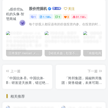
股价挖掘机
关注
1
1.1W+
1
3
91.1W+
每个炒股人都应该有的价值投资内参。在投资的时候，我们把自己看成是企业分析师——而不是市场分析师，也不是宏观经济分析师，更不是证券分析师。
日本煤炉 mercari メルカリ cookie提取技术 安卓 苹果 雷电模拟器都可提取,指纹浏览器上号。技术支持
【铸就卓越，彰显不凡】顶级财富管理机构专属官网设计与咨询
上一篇
下一篇
「中国抗体-B」中国抗体-
「羚邦集团」揭秘羚邦集
B：研发逆天效果，错过绝对
团：财务稳健，未来可期，
后悔！
你绝不能错过的
相关推荐