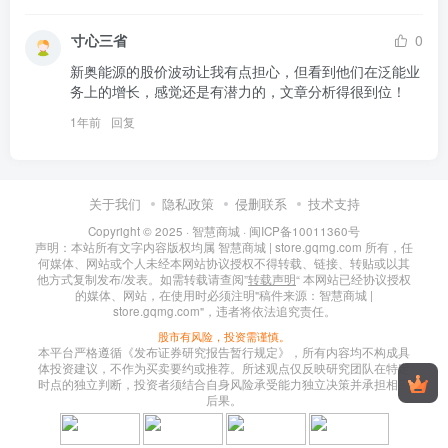
寸心三省
0
新奥能源的股价波动让我有点担心，但看到他们在泛能业
务上的增长，感觉还是有潜力的，文章分析得很到位！
1年前
回复
关于我们
隐私政策
侵删联系
技术支持
Copyright © 2025 ·
智慧商城
·
闽ICP备10011360号
声明：本站所有文字内容版权均属 智慧商城 | store.gqmg.com 所有，任
何媒体、网站或个人未经本网站协议授权不得转载、链接、转贴或以其
他方式复制发布/发表。如需转载请查阅”
转载声明
“ 本网站已经协议授权
的媒体、网站，在使用时必须注明"稿件来源：智慧商城 |
store.gqmg.com"，违者将依法追究责任。
股市有风险，投资需谨慎。
本平台严格遵循《发布证券研究报告暂行规定》，所有内容均不构成具
体投资建议，不作为买卖要约或推荐。所述观点仅反映研究团队在特定
时点的独立判断，投资者须结合自身风险承受能力独立决策并承担相应
后果。