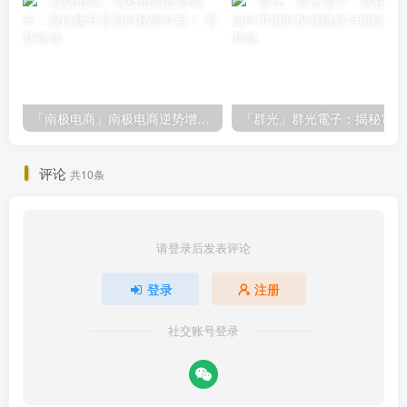
「南极电商」南极电商逆势增长，股价飙升背后的秘密武器！
「
评论
共10条
请登录后发表评论
登录
注册
社交账号登录