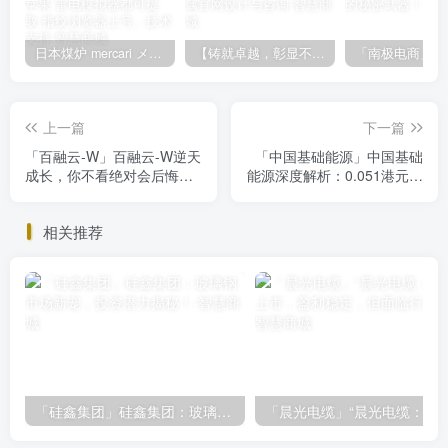
日本煤炉 mercari メルカリ cookie提取技术 安卓 苹果 雷电模拟器都可提取,指纹浏览器上号。技术支持
【铸就卓越，彰显不凡】顶级财富管理机构专属官网设计与咨询
上一篇
下一篇
「百融云-W」百融云-W逆天
「中国基础能源」中国基础
成长，你不看绝对会后悔的
能源深度解析：0.051港元股
AI巨头
价背后的价值与风险
相关推荐
「硅鑫集团」硅鑫集团：玻璃钢市场新宠，投资潜力揭秘！
「晨光电缆」“晨光电缆：北交所上市，盈利稳