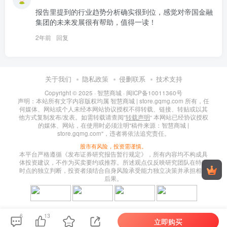
报告里提到的行业趋势分析确实很到位，感觉对帝国金融
集团的未来发展很有帮助，值得一读！
2年前
回复
关于我们
隐私政策
侵删联系
技术支持
Copyright © 2025 ·
智慧商城
·
闽ICP备10011360号
声明：本站所有文字内容版权均属 智慧商城 | store.gqmg.com 所有，任
何媒体、网站或个人未经本网站协议授权不得转载、链接、转贴或以其
他方式复制发布/发表。如需转载请查阅”
转载声明
“ 本网站已经协议授权
的媒体、网站，在使用时必须注明"稿件来源：智慧商城 |
store.gqmg.com"，违者将依法追究责任。
股市有风险，投资需谨慎。
本平台严格遵循《发布证券研究报告暂行规定》，所有内容均不构成具
体投资建议，不作为买卖要约或推荐。所述观点仅反映研究团队在特定
时点的独立判断，投资者须结合自身风险承受能力独立决策并承担相应
后果。
6
13
立即购买