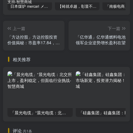
日本煤炉 mercari メルカリ cookie提取技术 安卓 苹果 雷电模拟器都可提取,指纹浏览器上号。技术支持
【铸就卓越，彰显不凡】顶级财富管理机构专属官网设计与咨询
上一篇
下一篇
「方达控股」方达控股投资
「亿华通」亿华通燃料电池
价值揭秘：市盈率17.84，股
领军企业逆势增长盈利在望
价波动背后的机遇与挑战
相关推荐
「晨光电缆」“晨光电缆：北交所上市，盈利稳定，但面临行业挑战
「
评论
共1条