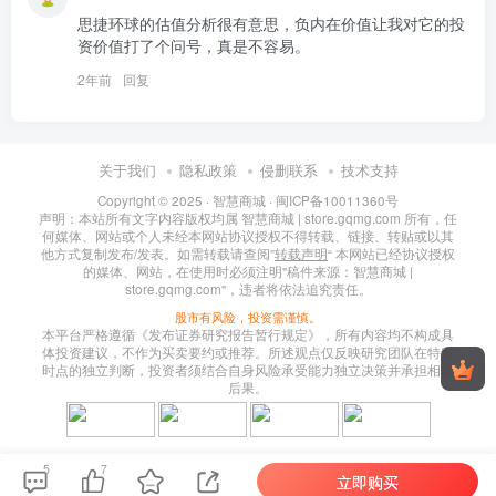
思捷环球的估值分析很有意思，负内在价值让我对它的投
资价值打了个问号，真是不容易。
2年前
回复
关于我们
隐私政策
侵删联系
技术支持
Copyright © 2025 ·
智慧商城
·
闽ICP备10011360号
声明：本站所有文字内容版权均属 智慧商城 | store.gqmg.com 所有，任
何媒体、网站或个人未经本网站协议授权不得转载、链接、转贴或以其
他方式复制发布/发表。如需转载请查阅”
转载声明
“ 本网站已经协议授权
的媒体、网站，在使用时必须注明"稿件来源：智慧商城 |
store.gqmg.com"，违者将依法追究责任。
股市有风险，投资需谨慎。
本平台严格遵循《发布证券研究报告暂行规定》，所有内容均不构成具
体投资建议，不作为买卖要约或推荐。所述观点仅反映研究团队在特定
时点的独立判断，投资者须结合自身风险承受能力独立决策并承担相应
后果。
5
7
立即购买