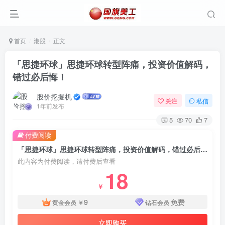
首页
港股
正文
「思捷环球」思捷环球转型阵痛，投资价值解码，
错过必后悔！
股价挖掘机
关注
私信
1年前发布
5
70
7
付费阅读
「思捷环球」思捷环球转型阵痛，投资价值解码，错过必后悔！
此内容为付费阅读，请付费后查看
18
￥
9
免费
黄金会员
￥
钻石会员
立即购买