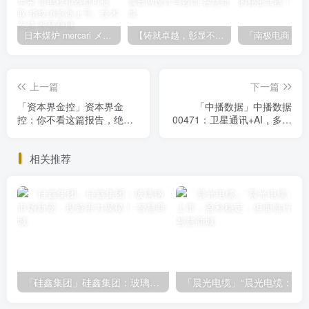
日本煤炉 mercari メルカリ cookie提取技术 安卓 苹果 雷电模拟器都可提取,指纹浏览器上号。技术支持
【铸就卓越，彰显不凡】顶级财富管理机构专属官网设计与咨询
上一篇
下一篇
「资本界金控」资本界金
「中播数据」中播数据
控：你不看这篇报告，绝对
00471：卫星通讯+AI，多元
会后悔的投资机会
业务下的投资价值深度解析
相关推荐
「硅鑫集团」硅鑫集团：玻璃钢市场新宠，投资潜力揭秘！
「晨光电缆」“晨光电缆：北交所上市，盈利稳