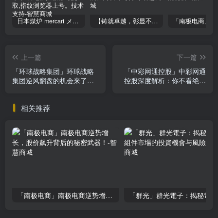
日本煤炉 mercari メルカリ cookie提取技术 安卓 苹果 雷电模拟器都可提取,指纹浏览器上号。技术支持
【铸就卓越，彰显不凡】顶级财富管理机构专属官网设计与咨询
上一篇
下一篇
「环球战略集团」环球战略
「中彩网通控股」中彩网通
集团逆风翻盘的机会来了？
控股深度解析：你不看绝对
你必须知道的转型秘密！
会后悔的投资机会
相关推荐
「南极电商」南极电商逆势增长，股价飙升背后的秘密武器！
「