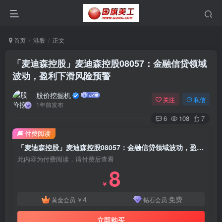
首页
港股
正文
「麦迪森控股」麦迪森控股08057：金融信贷领域
波动，盈利下滑风险预警
股价挖掘机
关注
私信
1年前发布
6
108
7
付费阅读
「麦迪森控股」麦迪森控股08057：金融信贷领域波动，盈利下滑风险预警
此内容为付费阅读，请付费后查看
8
￥
4
免费
黄金会员
￥
钻石会员
立即购买