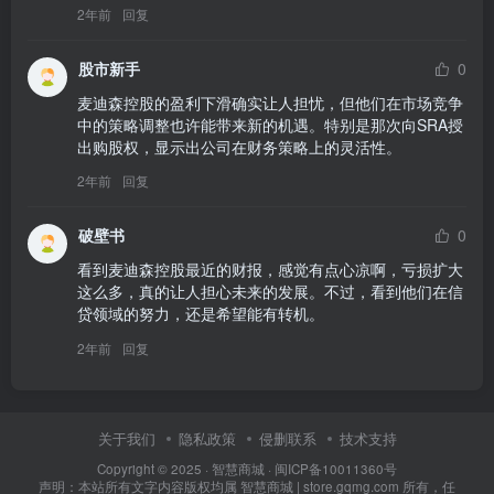
2年前
回复
股市新手
0
麦迪森控股的盈利下滑确实让人担忧，但他们在市场竞争
中的策略调整也许能带来新的机遇。特别是那次向SRA授
出购股权，显示出公司在财务策略上的灵活性。
2年前
回复
破壁书
0
看到麦迪森控股最近的财报，感觉有点心凉啊，亏损扩大
这么多，真的让人担心未来的发展。不过，看到他们在信
贷领域的努力，还是希望能有转机。
2年前
回复
关于我们
隐私政策
侵删联系
技术支持
Copyright © 2025 ·
智慧商城
·
闽ICP备10011360号
声明：本站所有文字内容版权均属 智慧商城 | store.gqmg.com 所有，任