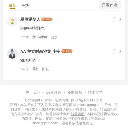
只看作者
最新
最热
星辰逐梦人
0
讲解得很到位。
1年前
回复
浙江省中国
AA 主觉时尚沙龙 小宇
0
物超所值！
1年前
回复
日本
关于我们
隐私政策
侵删联系
技术支持
Copyright © 2025 ·
智慧商城
·
闽ICP备10011360号
声明：本站所有文字内容版权均属 智慧商城 | store.gqmg.com 所有，任
何媒体、网站或个人未经本网站协议授权不得转载、链接、转贴或以其
他方式复制发布/发表。如需转载请查阅”
转载声明
“ 本网站已经协议授权
的媒体、网站，在使用时必须注明"稿件来源：智慧商城 |
store.gqmg.com"，违者将依法追究责任。