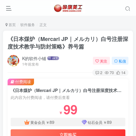
首页
软件服务
正文
《日本煤炉（Mercari JP｜メルカリ）白号注册深
度技术教学与防封策略》养号篇
K的软件小铺
关注
私信
1年前发布
2
70
14
付费阅读
《日本煤炉（Mercari JP｜メルカリ）白号注册深度技术教学与防封策略》养号篇
此内容为付费阅读，请付费后查看
99
￥
89
89
黄金会员
￥
钻石会员
￥
立即购买