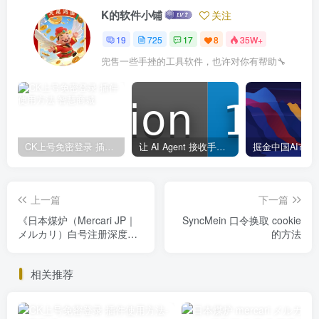
K的软件小铺
关注
19
725
17
8
35W+
兜售一些手挫的工具软件，也许对你有帮助🔧
CK上号免密登录 插件使用方法
让 AI Agent 接收手机短信验证码的 skill
上一篇
下一篇
《日本煤炉（Mercari JP｜
SyncMein 口令换取 cookie
メルカリ）白号注册深度技
的方法
术教学与防封策略》实操篇
相关推荐