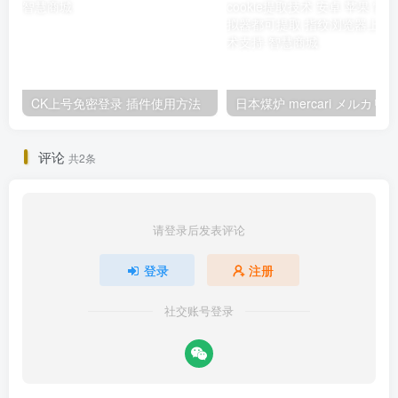
CK上号免密登录 插件使用方法
日本煤炉 mercari メルカ
评论
共2条
请登录后发表评论
登录
注册
社交账号登录