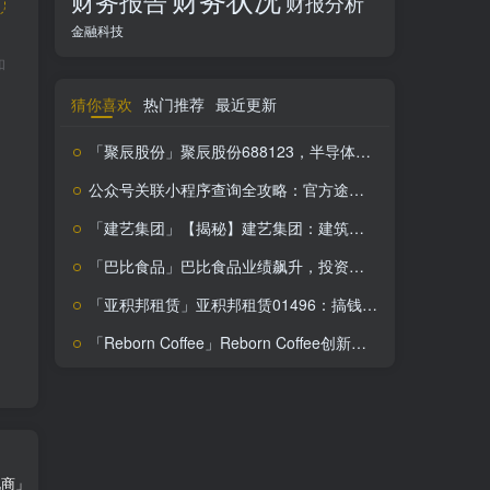
财务报告
财报分析
金融科技
和
猜你喜欢
热门推荐
最近更新
「聚辰股份」聚辰股份688123，半导体行业黑马，盈利能力翻倍，投资价值解析！
公众号关联小程序查询全攻略：官方途径与第三方工具解析
「建艺集团」【揭秘】建艺集团：建筑装饰领军者，未来可期？
「巴比食品」巴比食品业绩飙升，投资价值凸显，错过等十年！
「亚积邦租赁」亚积邦租赁01496：搞钱必看，设备出租行业投资价值解析
「Reborn Coffee」Reborn Coffee创新特饮，特种咖啡零售新贵，投资潜力解析！