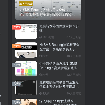
23人已阅读
N+SMS Routing店铺账号安全解决方
案：实体卡管理与权限隔离保障隐私
短信转发器固件烧录操作步
TOP2
骤
营
10小时前
37人已阅读
N+SMS Routing接码权限分
TOP3
配方案：多店铺多员工子账
号的高效短信路由管理
昨天
48人已阅读
企业短信路由系统N+SMS
TOP4
Routing：高效管理多账号验
证码的专业解决方案
昨天
42人已阅读
免费在线接码平台与企业短
TOP5
信路由系统对比及应用场景
详解
4天前
40人已阅读
资
深入解析Kainy秋去秋来
TOP6
司