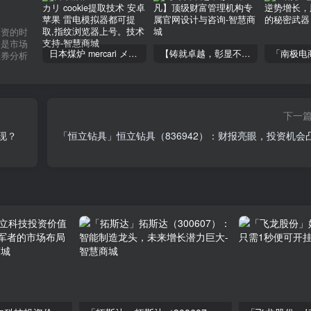
投资的时
不是市场
日本煤炉 mercari メルカリ cookie提取技术 安卓 苹果 雷电模拟器都可提取,指纹浏览器上号。技术支持
【铸就卓越，彰显不凡】顶级财富管理机构专属官网设计与咨询
证券分析
下一
现？
「恒立钻具」恒立钻具（836942）：财报亮眼，投资机会