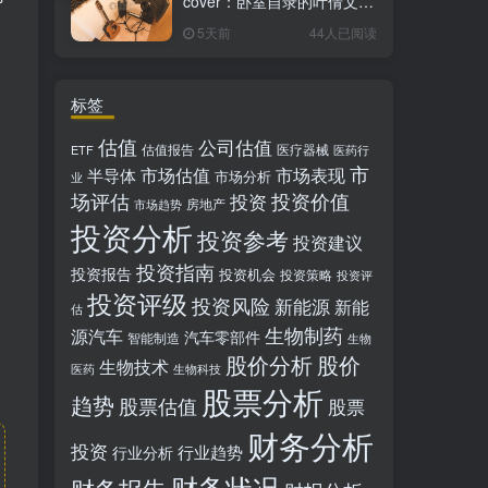
cover：卧室自录的叶倩文经
典粤语情歌翻唱
5天前
44人已阅读
标签
估值
公司估值
估值报告
医疗器械
ETF
医药行
市
市场估值
市场表现
半导体
市场分析
业
场评估
投资价值
投资
房地产
市场趋势
投资分析
投资参考
投资建议
投资指南
投资报告
投资机会
投资策略
投资评
投资评级
投资风险
新能源
新能
估
生物制药
源汽车
汽车零部件
智能制造
生物
，
股价分析
股价
生物技术
医药
生物科技
股票分析
趋势
股票估值
股票
财务分析
投资
行业趋势
行业分析
财务状况