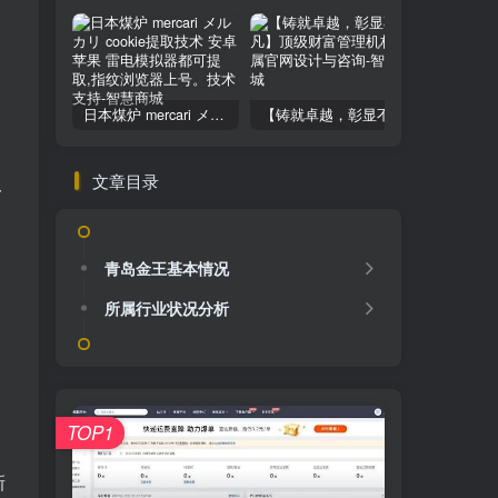
日本煤炉 mercari メルカリ cookie提取技术 安卓 苹果 雷电模拟器都可提取,指纹浏览器上号。技术支持
【铸就卓越，彰显不凡】顶级财富管理机构专属官网设计与咨询
文章目录
一
青岛金王基本情况
所属行业状况分析
TOP1
新