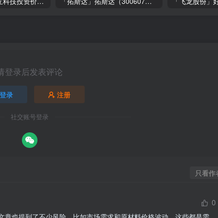
「大立科技」大立科技投资价值揭秘：红外芯片领军者的市场布局与未来潜力
「拓斯达」拓斯达（300607）：智能制造龙头，未来增长潜力巨大
请登录后发表评论
登录
注册
社交账号登录
只看作
0
文章也提到了不少风险，比如市场需求和原材料价格波动，这些都是需