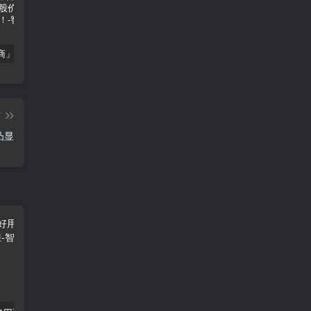
「南极电商」南极电商逆势增长，股价飙升背后的秘密武器！
「大立科技」大立科技投资价值揭秘：红外芯片领军者的市场布局与未来潜力
「拓斯达」拓斯达（300607）：智能制造龙头，未来增长潜力巨大
篇
凸显