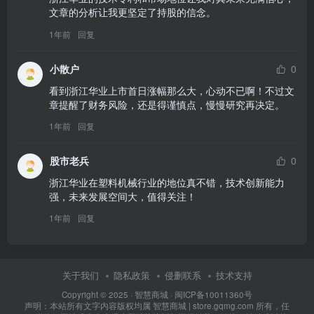
文章的分析让我更坚定了持股的信念。
1年前
回复
小散户
0
看到浙江华业上市首日涨幅那么大，心动不已啊！不过文
章提醒了财务风险，还是得谨慎点，慢慢研究再决定。
1年前
回复
股市老兵
0
浙江华业在塑料机械行业的地位真不错，技术创新能力
强，未来发展空间大，值得关注！
1年前
回复
关于我们
隐私政策
侵删联系
技术支持
Copyright © 2025 ·
智慧商城
·
闽ICP备10011360号
声明：本站所有文字内容版权均属 智慧商城 | store.gqmg.com 所有，任