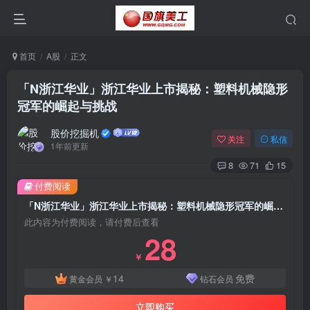
首页
A股
正文
「N浙江华业」浙江华业上市揭秘：塑料机械隐形
冠军的崛起与挑战
股价挖掘机
关注
私信
1年前更新
8
71
15
付费阅读
「N浙江华业」浙江华业上市揭秘：塑料机械隐形冠军的崛起与挑战
此内容为付费阅读，请付费后查看
28
￥
14
免费
黄金会员
￥
钻石会员
立即购买