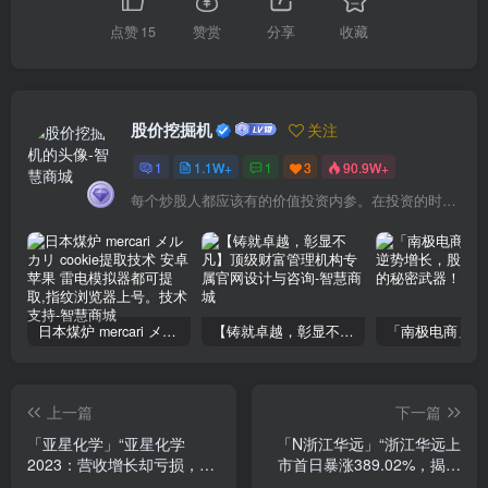
点赞
15
赞赏
分享
收藏
股价挖掘机
关注
1
1.1W+
1
3
90.9W+
每个炒股人都应该有的价值投资内参。在投资的时候，我们把自己看成是企业分析师——而不是市场分析师，也不是宏观经济分析师，更不是证券分析师。
日本煤炉 mercari メルカリ cookie提取技术 安卓 苹果 雷电模拟器都可提取,指纹浏览器上号。技术支持
【铸就卓越，彰显不凡】顶级财富管理机构专属官网设计与咨询
上一篇
下一篇
「亚星化学」“亚星化学
「N浙江华远」“浙江华远上
2023：营收增长却亏损，投
市首日暴涨389.02%，揭秘
资需谨慎！
汽车