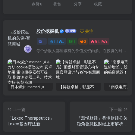
点赞
6
赞赏
分享
收藏
股价挖掘机
关注
1
1.1W+
1
3
91.1W+
每个炒股人都应该有的价值投资内参。在投资的时候，我们把自己看成是企业分析师——而不是市场分析师，也不是宏观经济分析师，更不是证券分析师。
日本煤炉 mercari メルカリ cookie提取技术 安卓 苹果 雷电模拟器都可提取,指纹浏览器上号。技术支持
【铸就卓越，彰显不凡】顶级财富管理机构专属官网设计与咨询
上一篇
下一篇
「Lexeo Therapeutics」
「慧悦财经」香港财经公关
Lexeo基因疗法新
独角兽慧悦财经上市解析，
错过必后悔！