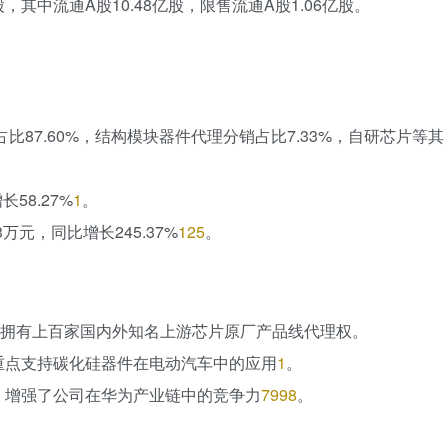
亿股，其中流通A股10.48亿股，限售流通A股1.06亿股。
比87.60%，结构模块器件代理分销占比7.33%，自研芯片等其
58.27%
1
。
万元，同比增长245.37%
125
。
，拥有上百家国内外知名上游芯片原厂产品线代理权。
重点支持碳化硅器件在电动汽车中的应用
1
。
，增强了公司在华为产业链中的竞争力
79
98
。