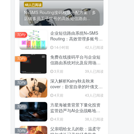
48人已阅读
N+SMS Routing接码权限分配方案：多
店铺多员工子账号的高效短信路由...
企业短信路由系统N+SMS
TOP2
Routing：高效管理多账号验
证码的专业解决方案
14小时前
42人已阅读
免费在线接码平台与企业短
TOP3
信路由系统对比及应用场景
详解
3天前
39人已阅读
深入解析Kainy秋去秋来
TOP4
cover：卧室自录的叶倩文经
典粤语情歌翻唱
4天前
43人已阅读
方星海被查背景下量化投资
TOP5
监管趋严与AI企业战略地位
解析
4天前
38人已阅读
父亲唱给女儿的歌：温柔守
TOP6