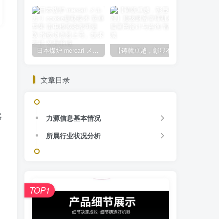
日本煤炉 mercari メルカリ cookie提取技术 安卓 苹果 雷电模拟器都可提取,指纹浏览器上号。技术支持
【铸就卓越，彰显不凡】顶级财富管理机构专属官网设计与咨询
文章目录
器
力源信息基本情况
所属行业状况分析
TOP1