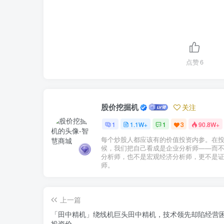
点赞
6
股价挖掘机
关注
1
1.1W+
1
3
90.8W+
每个炒股人都应该有的价值投资内参。在
候，我们把自己看成是企业分析师——而
分析师，也不是宏观经济分析师，更不是
师。
上一篇
「田中精机」绕线机巨头田中精机，技术领先却陷经营
投资价