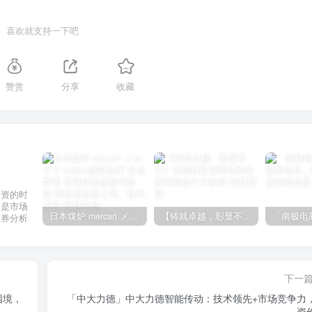
喜欢就支持一下吧
赞赏
分享
收藏
投资的时
不是市场
日本煤炉 mercari メルカリ cookie提取技术 安卓 苹果 雷电模拟器都可提取,指纹浏览器上号。技术支持
【铸就卓越，彰显不凡】顶级财富管理机构专属官网设计与咨询
证券分析
下一
困境，
「中大力德」中大力德智能传动：技术领先+市场竞争力
资