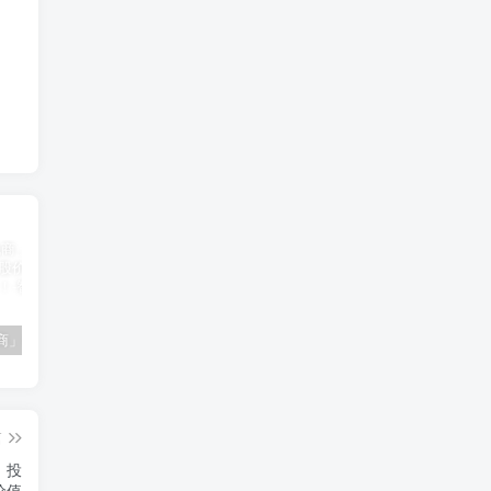
「南极电商」南极电商逆势增长，股价飙升背后的秘密武器！
「大立科技」大立科技投资价值揭秘：红外芯片领军者的市场布局与未来潜力
「拓斯达」拓斯达（300607）：智能制造龙头，未来增长潜力巨大
篇
，投
价值