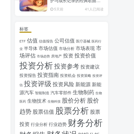
护与成长记录的经典歌曲推
荐
5天前
41人已阅读
标签
估值
公司估值
估值报告
医疗器械
ETF
医药行
市
市场估值
市场表现
半导体
市场分析
业
场评估
投资价值
投资
房地产
市场趋势
投资分析
投资参考
投资建议
投资指南
投资报告
投资机会
投资策略
投资评
投资评级
投资风险
新能源
新能
估
生物制药
源汽车
汽车零部件
智能制造
生物
股价分析
股价
生物技术
医药
生物科技
股票分析
趋势
股票估值
股票
财务分析
投资
行业趋势
行业分析
财务状况