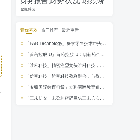
财务报告
财报分析
金融科技
猜你喜欢
热门推荐
最近更新
「PAR Technology」餐饮零售技术巨头PAR，战略收购驱动增长，投资价值解析
「首药控股-U」首药控股-U：创新药企的潜力与风险，投资需谨慎
「唯科科技」精密注塑龙头唯科科技，营收翻倍增长，新能源布局引关注，投资价值解析！
「雄帝科技」雄帝科技盈利翻倍，市盈率211.02，投资风险你敢忽视？
「友联国际教育租赁」友聯國際教育租賃01563爆款股票分析秘
和
「三未信安」未盈利密码巨头三未信安，市场回暖能否逆风翻盘？