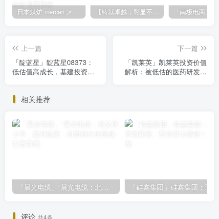
日本煤炉 mercari メルカリ cookie提取技术 安卓 苹果 雷电模拟器都可提取,指纹浏览器上号。技术支持
【铸就卓越，彰显不凡】顶级财富管理机构专属官网设计与咨询
上一篇
下一篇
「靛蓝星」靛蓝星08373：
「凯莱英」凯莱英投资价值
低估值高成长，基建投资风
解析：被低估的医药研发生
口下的潜力股
产服务巨头
相关推荐
「晨光电缆」“晨光电缆：北交所上市，盈利稳定，但面临行业挑战
「
评论
共4条