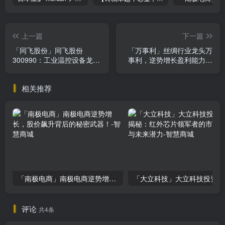
上一篇
下一篇
「同飞股份」同飞股份
「万事利」丝绸行业龙头万
300990：工业温控设备龙
事利，逆势增长盈利能力引
头，储能温控业务翻倍增
关注
长，投资价值解析
相关推荐
「南极电商」南极电商逆势增长，股价飙升背后的秘密武器！
「大
评论
共4条