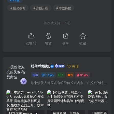
# 投资参考
# 财报分析
# 华立科技
喜欢就支持一下吧
点赞
10
赞赏
分享
收藏
股价挖掘机
关注
0
1.1W+
1
3
91W+
每个炒股人都应该有的价值投资内参。在投资的时候，我们把自己看成是企业分析师——而不是市场分析师，也不是宏观经济分析师，更不是证券分析师。
日本煤炉 mercari メルカリ cookie提取技术 安卓 苹果 雷电模拟器都可提取,指纹浏览器上号。技术支持
【铸就卓越，彰显不凡】顶级财富管理机构专属官网设计与咨询