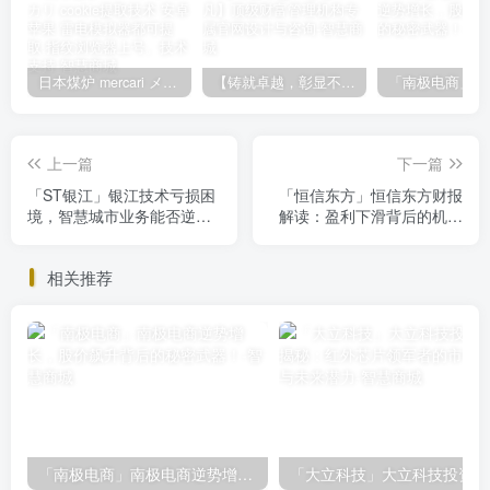
日本煤炉 mercari メルカリ cookie提取技术 安卓 苹果 雷电模拟器都可提取,指纹浏览器上号。技术支持
【铸就卓越，彰显不凡】顶级财富管理机构专属官网设计与咨询
上一篇
下一篇
「ST银江」银江技术亏损困
「恒信东方」恒信东方财报
境，智慧城市业务能否逆风
解读：盈利下滑背后的机遇
翻盘？
与挑战
相关推荐
「南极电商」南极电商逆势增长，股价飙升背后的秘密武器！
「大