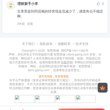
理财新手小李
0
文章里提到同花顺的经营现金流减少了，感觉有点不稳定
啊。
2年前
回复
关于我们
隐私政策
侵删联系
技术支持
Copyright © 2025 ·
智慧商城
·
闽ICP备10011360号
声明：本站所有文字内容版权均属 智慧商城 | store.gqmg.com 所有，任
何媒体、网站或个人未经本网站协议授权不得转载、链接、转贴或以其
他方式复制发布/发表。如需转载请查阅”
转载声明
“ 本网站已经协议授权
的媒体、网站，在使用时必须注明"稿件来源：智慧商城 |
store.gqmg.com"，违者将依法追究责任。
股市有风险，投资需谨慎。
本平台严格遵循《发布证券研究报告暂行规定》，所有内容均不构成具
体投资建议，不作为买卖要约或推荐。所述观点仅反映研究团队在特定
时点的独立判断，投资者须结合自身风险承受能力独立决策并承担相应
后果。
1
5