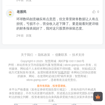
老股民
0
环球数码创意确实有点意思，但文章里财务数据让人有点
担忧，亏损不小，营业收入还下降了。要是能看到更详细
的财务报表就好了，我对这只股票持保留态度。
2年前
回复
关于我们
隐私政策
侵删联系
技术支持
Copyright © 2025 ·
智慧商城
·
闽ICP备10011360号
声明：本站所有文字内容版权均属 智慧商城 | store.gqmg.com 所有，任
何媒体、网站或个人未经本网站协议授权不得转载、链接、转贴或以其
他方式复制发布/发表。如需转载请查阅”
转载声明
“ 本网站已经协议授权
的媒体、网站，在使用时必须注明"稿件来源：智慧商城 |
store.gqmg.com"，违者将依法追究责任。
股市有风险，投资需谨慎。
本平台严格遵循《发布证券研究报告暂行规定》，所有内容均不构成具
体投资建议，不作为买卖要约或推荐。所述观点仅反映研究团队在特定
时点的独立判断，投资者须结合自身风险承受能力独立决策并承担相应
后果。