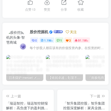
点赞
13
赞赏
分享
收藏
股价挖掘机
关注
0
1.1W+
1
3
91.1W+
每个炒股人都应该有的价值投资内参。在投资的时候，我们把自己看成是企业分析师——而不是市场分析师，也不是宏观经济分析师，更不是证券分析师。
日本煤炉 mercari メルカリ cookie提取技术 安卓 苹果 雷电模拟器都可提取,指纹浏览器上号。技术支持
【铸就卓越，彰显不凡】顶级财富管理机构专属官网设计与咨询
上一篇
下一篇
「瑞远智控」瑞远智控财报
「智升集团控股」智升集团
解析：高负债下的盈利挑战
控股深度解析：家具业挑战