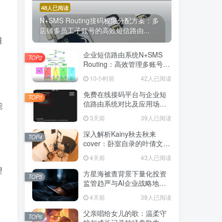
48人已阅读
N+SMS Routing接码权限分配方案：多
店铺多员工子账号的高效短信路由...
维
企业短信路由系统N+SMS
TOP2
Routing：高效管理多账号验
证码的专业解决方案
10小时前
42人已阅读
免费在线接码平台与企业短
TOP3
信路由系统对比及应用场景
能
详解
3天前
39人已阅读
深入解析Kainy秋去秋来
TOP4
cover：卧室自录的叶倩文经
典粤语情歌翻唱
4天前
43人已阅读
望
方星海被查背景下量化投资
TOP5
监管趋严与AI企业战略地位
解析
4天前
38人已阅读
父亲唱给女儿的歌：温柔守
TOP6