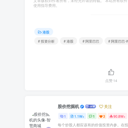
文章版权归作者所有，未经允许请勿转载。 本站所有软
使用指导费用。
港股
# 投资分析
# 港股
# 阿里巴巴
# 阿里巴巴-
点赞
14
股价挖掘机
关注
1
1.1W+
1
3
90.8W+
每个炒股人都应该有的价值投资内参。在