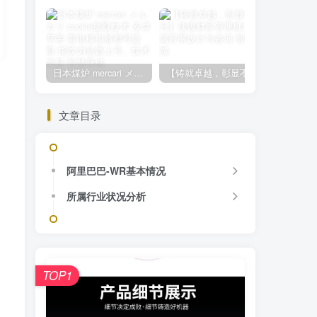
日本煤炉 mercari メルカリ cookie提取技术 安卓 苹果 雷电模拟器都可提取,指纹浏览器上号。技术支持
【铸就卓越，彰显不凡】顶级财富管理机构专属官网设计与咨询
文章目录
阿里巴巴-WR基本情况
所属行业状况分析
TOP1