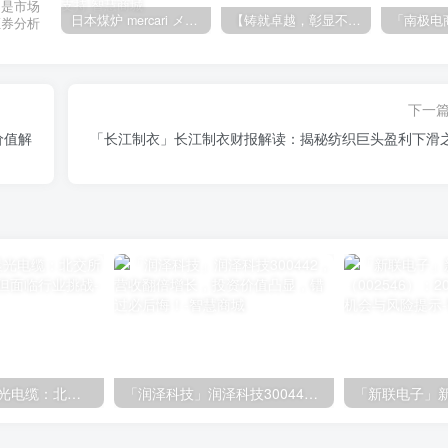
不是市场
日本煤炉 mercari メルカリ cookie提取技术 安卓 苹果 雷电模拟器都可提取,指纹浏览器上号。技术支持
【铸就卓越，彰显不凡】顶级财富管理机构专属官网设计与咨询
证券分析
下一
价值解
「长江制衣」长江制衣财报解读：揭秘纺织巨头盈利下滑
「晨光电缆」“晨光电缆：北交所上市，盈利稳定，但面临行业挑战
「润泽科技」润泽科技300442，营收翻倍增长，投资价值凸显，错过必后悔！