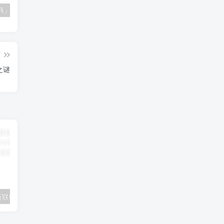
「南极电商」南极电商逆势增长，股价飙升背后的秘密武器！
「大立科技」大立科技投资价值揭秘：红外芯片领军者的市场布局与未来潜力
「拓斯达」拓斯达（300607）：智能制造龙头，未来增长潜力巨大
篇
之谜
「新联电子」新联电子（002546）：20%增长背后的投资机会与风险提示
「金信诺」金信诺5G神器只需1秒便可开挂，错过绝对会后悔😱