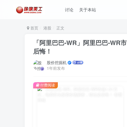
讨论
关于本站
首页
港股
正文
「阿里巴巴-WR」阿里巴巴-WR
后悔！
股价挖掘机
1年前发布
付费阅读