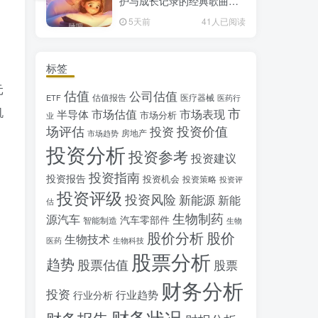
护与成长记录的经典歌曲推
荐
5天前
41人已阅读
标签
元
估值
公司估值
估值报告
医疗器械
ETF
医药行
机
市
市场估值
市场表现
半导体
市场分析
业
场评估
投资价值
投资
房地产
市场趋势
投资分析
投资参考
投资建议
投资指南
投资报告
投资机会
投资策略
投资评
投资评级
投资风险
新能源
新能
估
生物制药
源汽车
汽车零部件
智能制造
生物
股价分析
股价
生物技术
医药
生物科技
股票分析
趋势
股票估值
股票
财务分析
投资
行业趋势
行业分析
财务状况