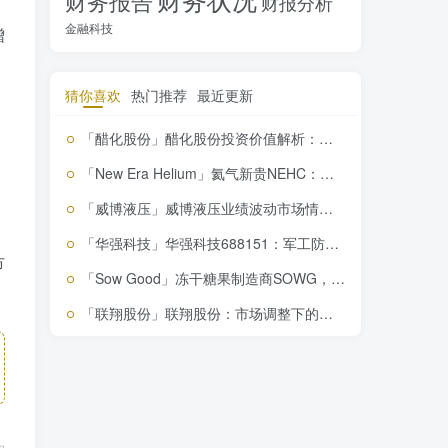
财务报告
财报分析
金融科技
增
猜你喜欢
热门推荐
最近更新
「醋化股份」醋化股份投资价值解析：市场涨停背后的风险与机遇
「New Era Helium」氦气新贵NEHC：抢占北美市场，股价能否续写神话？
「威博液压」威博液压业绩波动市场情绪双高投资者需警惕
「华强科技」华强科技688151：军工防化龙头，国防增长下的投资机遇揭秘
市
「Sow Good」冻干糖果制造商SOWG，创新力MAX，市场前景看好，投资需关注
「联翔股份」联翔股份：市场调整下的智能家居新秀，盈利增长能否持续？