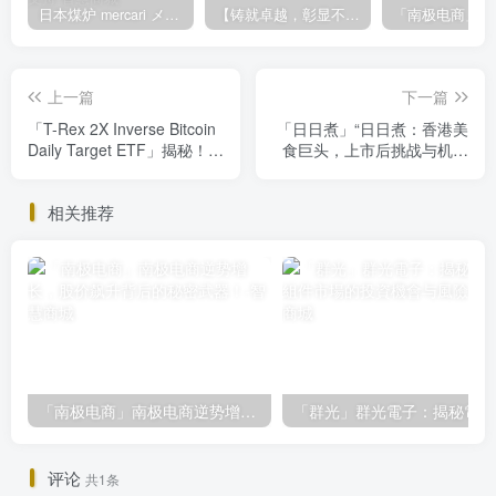
日本煤炉 mercari メルカリ cookie提取技术 安卓 苹果 雷电模拟器都可提取,指纹浏览器上号。技术支持
【铸就卓越，彰显不凡】顶级财富管理机构专属官网设计与咨询
上一篇
下一篇
「T-Rex 2X Inverse Bitcoin
「日日煮」“日日煮：香港美
Daily Target ETF」揭秘！T-
食巨头，上市后挑战与机遇
Rex 2X反向比特币ETF：短
并存，投资需谨慎！”
期开挂还是风险陷阱？
相关推荐
「南极电商」南极电商逆势增长，股价飙升背后的秘密武器！
「
评论
共1条