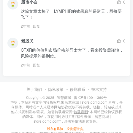
股市小白
0
这篇文章太棒了！LYMPHIR的效果真的是逆天，股价要
飞了！
2年前
回复
老股民
0
CTXR的估值和市场价格差异太大了，看来投资需谨慎，
风险提示的很到位。
2年前
回复
关于我们
隐私政策
侵删联系
技术支持
Copyright © 2025 ·
智慧商城
·
闽ICP备10011360号
声明：本站所有文字内容版权均属 智慧商城 | store.gqmg.com 所有，任
何媒体、网站或个人未经本网站协议授权不得转载、链接、转贴或以其
他方式复制发布/发表。如需转载请查阅”
转载声明
“ 本网站已经协议授权
的媒体、网站，在使用时必须注明"稿件来源：智慧商城 |
store.gqmg.com"，违者将依法追究责任。
股市有风险，投资需谨慎。