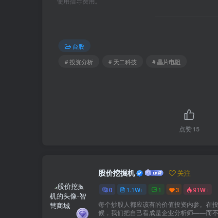
使用指导费用。
台股
# 投资分析
# 天二科技
# 晶片电阻
点赞
15
股价挖掘机
关注
0
1.1W+
1
3
91W+
每个炒股人都应该有的价值投资内参。在
候，我们把自己看成是企业分析师——而