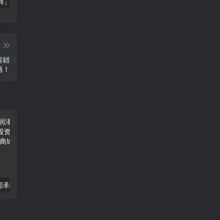
「南极电商」南极电商逆势增长，股价飙升背后的秘密武器！
「大立科技」大立科技投资价值揭秘：红外芯片领军者的市场布局与未来潜力
「拓斯达」拓斯达（300607）：智能制造龙头，未来增长潜力巨大
篇
容錯
過！
「润泽科技」润泽科技300442，营收翻倍增长，投资价值凸显，错过必后悔！
「新联电子」新联电子（002546）：20%增长背后的投资机会与风险提示