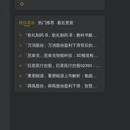
猜你喜欢
热门推荐
最近更新
日本煤炉 mercari メルカリ cookie提取技术 安卓 苹果 雷电模拟器都可提取,指纹浏览器上号。技术支持
【铸就卓越，彰显不凡】顶级财富管理机构专属官网设计与咨询
「歌礼制药-B」歌礼制药-B：教科书般逆袭！从肝病到肿瘤，这
「万润股份」万润股份盈利下滑背后的挑战与机遇，化工龙头如何应对？
「思泰克」思泰克智能科技：3D视觉检测设备领航者，盈利下滑藏风险，投资需谨慎
「巨星医疗控股」巨星医疗控股02393：新冠红利下的医疗耗材
天二科技基本情况
「重塑能源」重塑能源上市解析：氢能科技领航者，投资价值凸显
情況介紹
「舜禹股份」舜禹股份盈利下滑，智慧水务领航者能否逆境翻盘？
股本股東分析
經營能力分析
競爭能力分析
發展情景分析