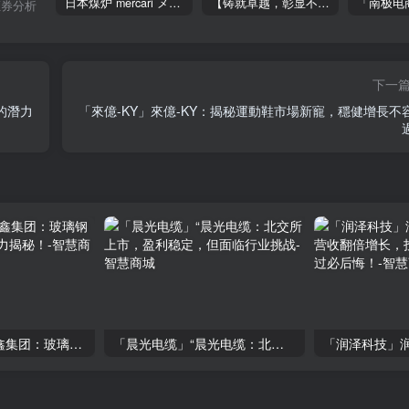
日本煤炉 mercari メルカリ cookie提取技术 安卓 苹果 雷电模拟器都可提取,指纹浏览器上号。技术支持
【铸就卓越，彰显不凡】顶级财富管理机构专属官网设计与咨询
证券分析
下一
的潛力
「來億-KY」來億-KY：揭秘運動鞋市場新寵，穩健增長不
「硅鑫集团」硅鑫集团：玻璃钢市场新宠，投资潜力揭秘！
「晨光电缆」“晨光电缆：北交所上市，盈利稳定，但面临行业挑战