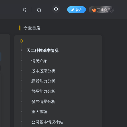
发布
开通会员
文章目录
天二科技基本情况
情況介紹
股本股東分析
經營能力分析
股价挖掘机
关注
競爭能力分析
0
1.1W+
1
3
91W+
發展情景分析
每个炒股人都应该有的价值投资内参。在投资的
重大事項
时候，我们把自己看成是企业分析师——而不是
市场分析师，也不是宏观经济分析师，更不是证
公司基本情況小結
券分析师。