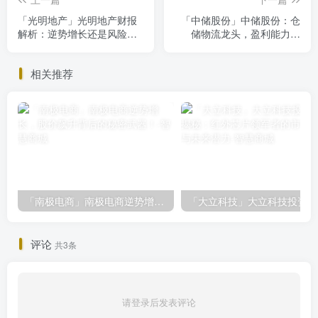
「光明地产」光明地产财报
「中储股份」中储股份：仓
解析：逆势增长还是风险隐
储物流龙头，盈利能力下
现？
滑，投资价值如何评估？
相关推荐
「南极电商」南极电商逆势增长，股价飙升背后的秘密武器！
「大
评论
共3条
请登录后发表评论