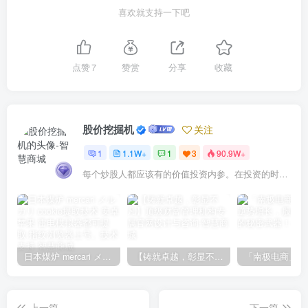
喜欢就支持一下吧
点赞
7
赞赏
分享
收藏
股价挖掘机
关注
1
1.1W+
1
3
90.9W+
每个炒股人都应该有的价值投资内参。在投资的时候，我们把自己看成是企业分析师——而不是市场分析师，也不是宏观经济分析师，更不是证券分析师。
日本煤炉 mercari メルカリ cookie提取技术 安卓 苹果 雷电模拟器都可提取,指纹浏览器上号。技术支持
【铸就卓越，彰显不凡】顶级财富管理机构专属官网设计与咨询
上一篇
下一篇