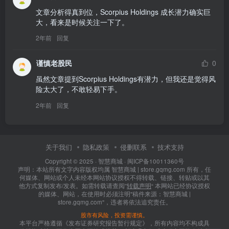
文章分析得真到位，Scorpius Holdings 成长潜力确实巨
大，看来是时候关注一下了。
2年前
回复
谨慎老股民
0
虽然文章提到Scorpius Holdings有潜力，但我还是觉得风
险太大了，不敢轻易下手。
2年前
回复
关于我们
隐私政策
侵删联系
技术支持
Copyright © 2025 ·
智慧商城
·
闽ICP备10011360号
声明：本站所有文字内容版权均属 智慧商城 | store.gqmg.com 所有，任
何媒体、网站或个人未经本网站协议授权不得转载、链接、转贴或以其
他方式复制发布/发表。如需转载请查阅”
转载声明
“ 本网站已经协议授权
的媒体、网站，在使用时必须注明"稿件来源：智慧商城 |
store.gqmg.com"，违者将依法追究责任。
股市有风险，投资需谨慎。
本平台严格遵循《发布证券研究报告暂行规定》，所有内容均不构成具