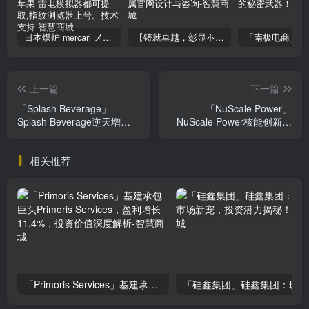
日本煤炉 mercari メルカリ cookie提取技术 安卓 苹果 雷电模拟器都可提取,指纹浏览器上号。技术支持
【铸就卓越，彰显不凡】顶级财富管理机构专属官网设计与咨询
上一篇
下一篇
「Splash Beverage」
「NuScale Power」
Splash Beverage逆天增长
NuScale Power核能创新领
秘密，我不允许你不知道！
跑者 投资价值凸显
相关推荐
「Primoris Services」基建承包巨头Primoris Services，盈利增长11.4%，投资价值深度解析
「