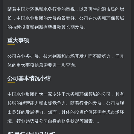
随着中国对环保和水务行业的重视，以及再生能源市场的增
长，中国水业集团的发展前景看好。公司在水务和环保领域
的持续投资和创新有望推动其长期发展。
重大事项
公司在业务扩展、技术创新和市场开发方面不断努力，但具
体的重大事项信息需要进一步查询。
公司基本情况小结
中国水业集团作为一家专注于水务和环保领域的公司，具有
较强的经营能力和市场竞争力。随着行业的发展，公司展现
出良好的发展潜力。然而，具体的投资价值还需考虑市场环
境、行业趋势及公司自身的财务状况等因素。。