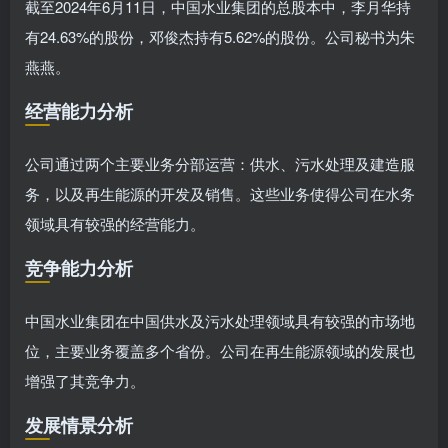
截至2024年6月11日，中国水业集团的总股本中，李月华持
有24.63%的股份，邓俊杰持有5.62%的股份。公司秘书为朱
燕燕。
经营能力分析
公司通过两个主要业务分部运营：供水、污水处理及建造服
务，以及再生能源的开发及销售。这些业务使得公司在水务
领域具有较强的经营能力。
竞争能力分析
中国水业集团在中国供水及污水处理领域具有较强的市场地
位，主要业务覆盖多个省份。公司在再生能源领域的发展也
增强了其竞争力。
发展情景分析