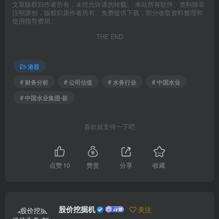
文章版权归作者所有，未经允许请勿转载。 本站所有软件、资料除非
注明原创，版权归原作者所有。免费提供下载，部分收取资料整理和
使用指导费用。
THE END
港股
# 财务分析
# 公司估值
# 水务行业
# 中国水业
# 中国水业集团-新
喜欢就支持一下吧
点赞
10
赞赏
分享
收藏
股价挖掘机
关注