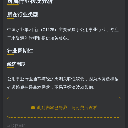
所属行业状况分析
所在行业类型
中国水业集团-新（01129）主要隶属于公用事业行业，专注
于水资源的管理和提供相关服务。
行业周期性
经济周期
公用事业行业通常与经济周期关联性较低，因为水资源和基
础设施服务是基本需求，不易受经济波动影响。
此处内容已隐藏，请付费后查看
©
版权声明