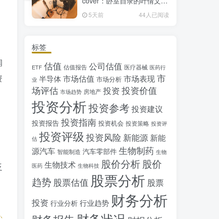
cover：卧室自录的叶倩文经
典粤语情歌翻唱
5天前
44人已阅读
标签
润
估值
公司估值
估值报告
医疗器械
ETF
医药行
市
资
市场估值
市场表现
半导体
市场分析
业
场评估
投资价值
投资
房地产
市场趋势
投资分析
投资参考
投资建议
投资指南
投资报告
投资机会
投资策略
投资评
投资评级
投资风险
新能源
新能
估
生物制药
源汽车
汽车零部件
智能制造
生物
股价分析
股价
生物技术
泛
医药
生物科技
股票分析
趋势
股票估值
股票
财务分析
投资
行业趋势
行业分析
财务状况