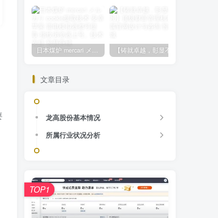
日本煤炉 mercari メルカリ cookie提取技术 安卓 苹果 雷电模拟器都可提取,指纹浏览器上号。技术支持
【铸就卓越，彰显不凡】顶级财富管理机构专属官网设计与咨询
文章目录
要
龙高股份基本情况
所属行业状况分析
TOP1