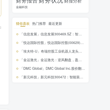
财务报告
财报分析
金融科技
猜你喜欢
热门推荐
最近更新
和
「信息发展」信息发展300469.SZ：智慧交通+数字城市，市场潜力巨大但盈利待考
「悦达国际控股」悦达国际控股(00629)：低估值投资机会，业绩预期乐观
「埃夫特-U」奇瑞控股工业机器人龙头，埃夫特-U投资价值深度解析
「金运激光」金运激光：逆风翻盘，盈利能力悄然提升，投资价值凸显
「DMC Global」DMC Global Inc.股价翻倍不是梦，错过这波行情你绝对会后悔！
「新元科技」新元科技300472：智能装备制造领航者，盈利逆袭在即，你不上车会后悔