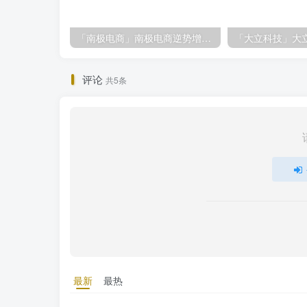
「南极电商」南极电商逆势增长，股价飙升背后的秘密武器！
评论
共5条
最新
最热