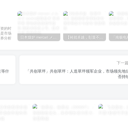
投资的时
不是市场
日本煤炉 mercari メルカリ cookie提取技术 安卓 苹果 雷电模拟器都可提取,指纹浏览器上号。技术支持
【铸就卓越，彰显不凡】顶级财富管理机构专属官网设计与咨询
证券分析
下一
在等什
「共创草坪」共创草坪：人造草坪领军企业，市场领先地
否持