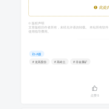
此处
©
版权声明
文章版权归作者所有，未经允许请勿转载。 本站所有软
使用指导费用。
A股
# 龙高股份
# 高岭土
# 非金属矿
点赞
5