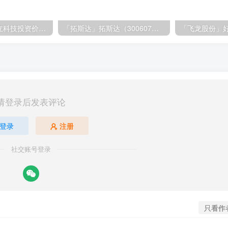
「大立科技」大立科技投资价值揭秘：红外芯片领军者的市场布局与未来潜力
「拓斯达」拓斯达（300607）：智能制造龙头，未来增长潜力巨大
请登录后发表评论
登录
注册
社交账号登录
只看作