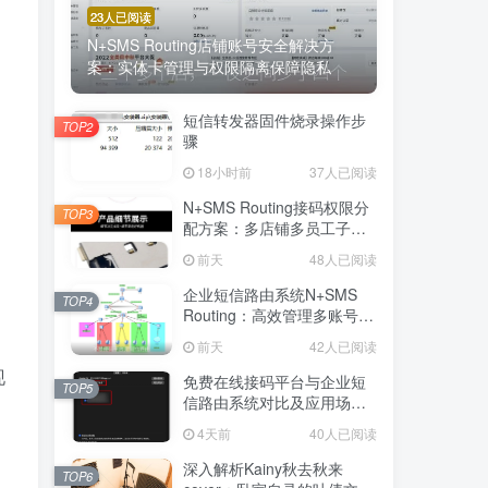
23人已阅读
N+SMS Routing店铺账号安全解决方
案：实体卡管理与权限隔离保障隐私
短信转发器固件烧录操作步
TOP2
骤
18小时前
37人已阅读
N+SMS Routing接码权限分
TOP3
配方案：多店铺多员工子账
号的高效短信路由管理
前天
48人已阅读
企业短信路由系统N+SMS
TOP4
Routing：高效管理多账号验
证码的专业解决方案
前天
42人已阅读
现
免费在线接码平台与企业短
TOP5
信路由系统对比及应用场景
详解
4天前
40人已阅读
深入解析Kainy秋去秋来
TOP6