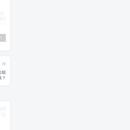
「南极电商」南极电商逆势增长，股价飙升背后的秘密武器！
「大立科技」大立科技投资价值揭秘：红外芯片领军者的市场布局与未来潜力
「拓斯达」拓斯达（300607）：智能制造龙头，未来增长潜力巨大
篇
位能
续？