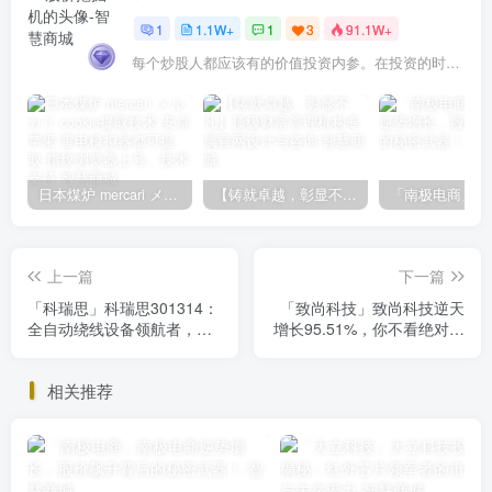
1
1.1W+
1
3
91.1W+
每个炒股人都应该有的价值投资内参。在投资的时候，我们把自己看成是企业分析师——而不是市场分析师，也不是宏观经济分析师，更不是证券分析师。
日本煤炉 mercari メルカリ cookie提取技术 安卓 苹果 雷电模拟器都可提取,指纹浏览器上号。技术支持
【铸就卓越，彰显不凡】顶级财富管理机构专属官网设计与咨询
上一篇
下一篇
「科瑞思」科瑞思301314：
「致尚科技」致尚科技逆天
全自动绕线设备领航者，盈
增长95.51%，你不看绝对后
利稳定下的投资价值解析
悔！
相关推荐