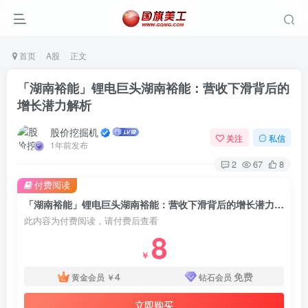
首页
A股
正文
「湖南裕能」锂电巨头湖南裕能：营收下滑背后的
增长潜力解析
股价挖掘机
关注
私信
1年前发布
2
67
8
付费阅读
「湖南裕能」锂电巨头湖南裕能：营收下滑背后的增长潜力解析
此内容为付费阅读，请付费后查看
8
￥
4
免费
黄金会员
￥
钻石会员
立即购买