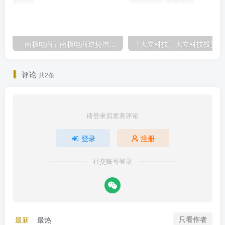
「南极电商」南极电商逆势增长，股价飙升背后的秘密武器！
「大
评论
共2条
请登录后发表评论
登录
注册
社交账号登录
只看作者
最新
最热