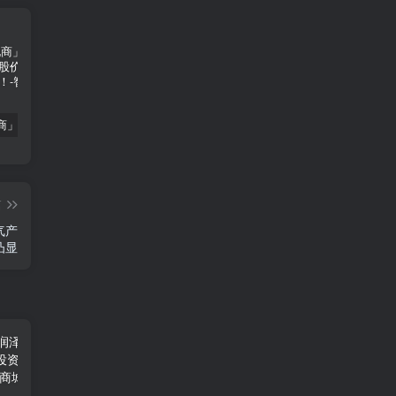
「南极电商」南极电商逆势增长，股价飙升背后的秘密武器！
「大立科技」大立科技投资价值揭秘：红外芯片领军者的市场布局与未来潜力
「拓斯达」拓斯达（300607）：智能制造龙头，未来增长潜力巨大
篇
气产
凸显