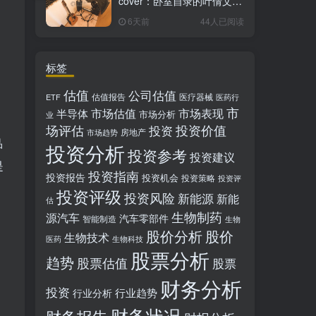
cover：卧室自录的叶倩文经
典粤语情歌翻唱
6天前
44人已阅读
标签
估值
公司估值
估值报告
医疗器械
ETF
医药行
市
市场估值
市场表现
半导体
市场分析
业
场评估
投资价值
投资
房地产
市场趋势
品
投资分析
投资参考
投资建议
是
投资指南
投资报告
投资机会
投资策略
投资评
投资评级
投资风险
新能源
新能
估
生物制药
源汽车
汽车零部件
智能制造
生物
股价分析
股价
生物技术
医药
生物科技
股票分析
趋势
股票估值
股票
财务分析
投资
行业趋势
行业分析
财务状况