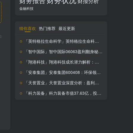
财务报告
财报分析
金融科技
猜你喜欢
热门推荐
最近更新
和
「英特格拉生命科学」英特格拉生命科学：创新医疗技术领航者，投资价值解析
「智中国际」智中国际06063盈利翻身秘方：搞钱必看
「翔港科技」翔港科技成长潜力解析：盈利能力提升，技术实力领先，投资价值凸显
「安泰集团」安泰集团600408：环保领先焦炭型钢巨头，市场低估下的逆袭机会？
「天誉置业」天誉置业深度分析：盈利难题与投资风险全解析
「科力装备」科力装备市值37.63亿，投资评级一般，股价波动需警惕