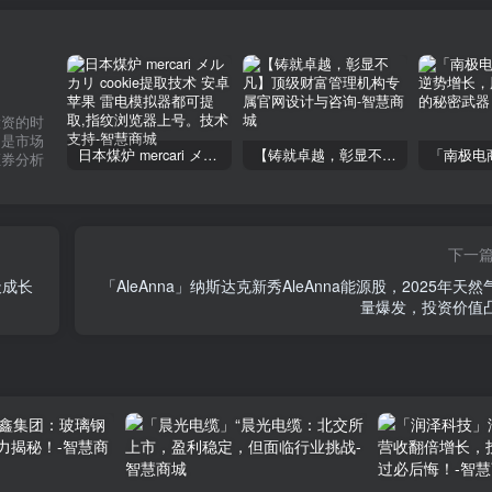
投资的时
不是市场
日本煤炉 mercari メルカリ cookie提取技术 安卓 苹果 雷电模拟器都可提取,指纹浏览器上号。技术支持
【铸就卓越，彰显不凡】顶级财富管理机构专属官网设计与咨询
证券分析
下一
天成长
「AleAnna」纳斯达克新秀AleAnna能源股，2025年天然
量爆发，投资价值