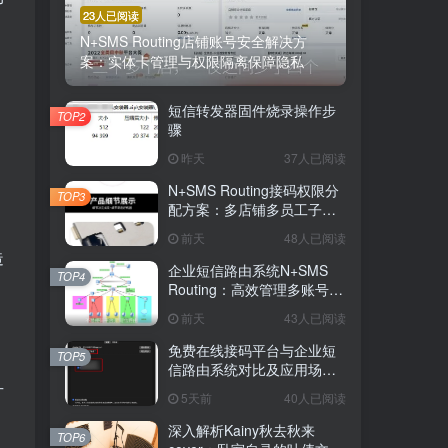
23人已阅读
N+SMS Routing店铺账号安全解决方
案：实体卡管理与权限隔离保障隐私
短信转发器固件烧录操作步
TOP2
骤
昨天
37人已阅读
N+SMS Routing接码权限分
TOP3
配方案：多店铺多员工子账
号的高效短信路由管理
前天
48人已阅读
造
企业短信路由系统N+SMS
TOP4
Routing：高效管理多账号验
证码的专业解决方案
前天
43人已阅读
免费在线接码平台与企业短
TOP5
信路由系统对比及应用场景
升
详解
5天前
40人已阅读
深入解析Kainy秋去秋来
TOP6