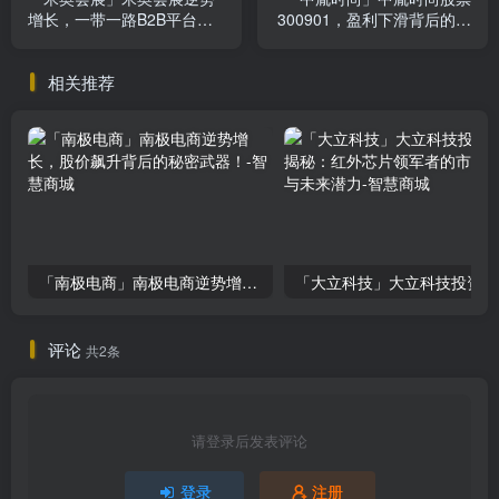
增长，一带一路B2B平台领
300901，盈利下滑背后的市
航者揭秘
场机遇与风险
相关推荐
「南极电商」南极电商逆势增长，股价飙升背后的秘密武器！
「大
评论
共2条
请登录后发表评论
登录
注册