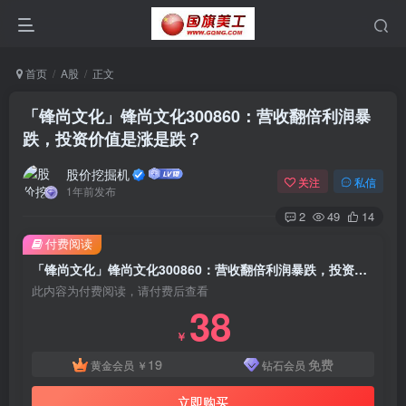
首页
A股
正文
「锋尚文化」锋尚文化300860：营收翻倍利润暴
跌，投资价值是涨是跌？
股价挖掘机
关注
私信
1年前发布
2
49
14
付费阅读
「锋尚文化」锋尚文化300860：营收翻倍利润暴跌，投资价值是涨是跌？
此内容为付费阅读，请付费后查看
38
￥
19
免费
黄金会员
￥
钻石会员
立即购买