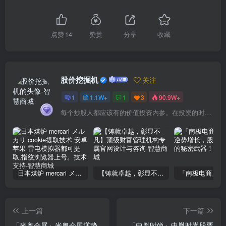
点赞
14
赞赏
分享
收藏
股价挖掘机
关注
1
1.1W+
1
3
90.9W+
每个炒股人都应该有的价值投资内参。在投资的时候，我们把自己看成是企业分析师——而不是市场分析师，也不是宏观经济分析师，更不是证券分析师。
日本煤炉 mercari メルカリ cookie提取技术 安卓 苹果 雷电模拟器都可提取,指纹浏览器上号。技术支持
【铸就卓越，彰显不凡】顶级财富管理机构专属官网设计与咨询
上一篇
下一篇
「米奥会展」米奥会展逆势
「中胤时尚」中胤时尚股票