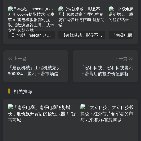
日本煤炉 mercari メルカリ cookie提取技术 安卓 苹果 雷电模拟器都可提取,指纹浏览器上号。技术支持
【铸就卓越，彰显不凡】顶级财富管理机构专属官网设计与咨询
上一篇
下一篇
「建设机械」工程机械龙头
「宏和科技」宏和科技盈利
600984，盈利下滑市场信心
下滑背后的投资价值解析，
不足，投资需谨慎
我不允许你错过！
相关推荐