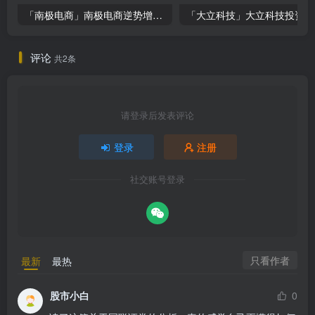
「南极电商」南极电商逆势增长，股价飙升背后的秘密武器！
「大
评论
共2条
请登录后发表评论
登录
注册
社交账号登录
只看作者
最新
最热
股市小白
0