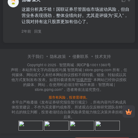
这篇分析真不错！国联证券尽管面临市场波动风险，但自
营业务表现强劲，整体业绩向好。尤其是评级为“买入”，
让我对持有这只股票更加有信心了。
2年前
回复
关于我们
隐私政策
侵删联系
技术支持
Copyright © 2025 ·
智慧商城
·
闽ICP备10011360号
声明：本站所有文字内容版权均属 智慧商城 | store.gqmg.com 所有，任
何媒体、网站或个人未经本网站协议授权不得转载、链接、转贴或以其
他方式复制发布/发表。如需转载请查阅”
转载声明
“ 本网站已经协议授权
的媒体、网站，在使用时必须注明"稿件来源：智慧商城 |
store.gqmg.com"，违者将依法追究责任。
股市有风险，投资需谨慎。
本平台严格遵循《发布证券研究报告暂行规定》，所有内容均不构成具
体投资建议，不作为买卖要约或推荐。所述观点仅反映研究团队在特定
时点的独立判断，投资者须结合自身风险承受能力独立决策并承担相应
后果。