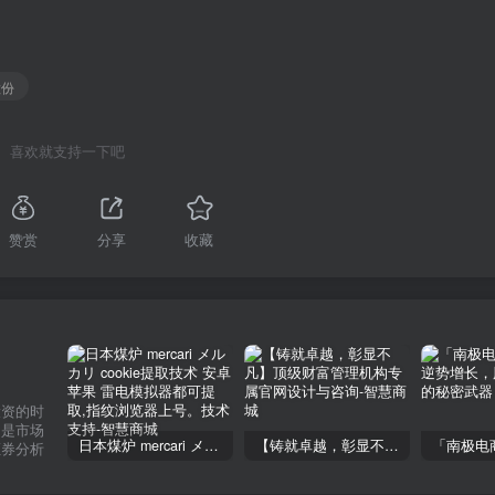
股份
喜欢就支持一下吧
赞赏
分享
收藏
投资的时
不是市场
日本煤炉 mercari メルカリ cookie提取技术 安卓 苹果 雷电模拟器都可提取,指纹浏览器上号。技术支持
【铸就卓越，彰显不凡】顶级财富管理机构专属官网设计与咨询
证券分析