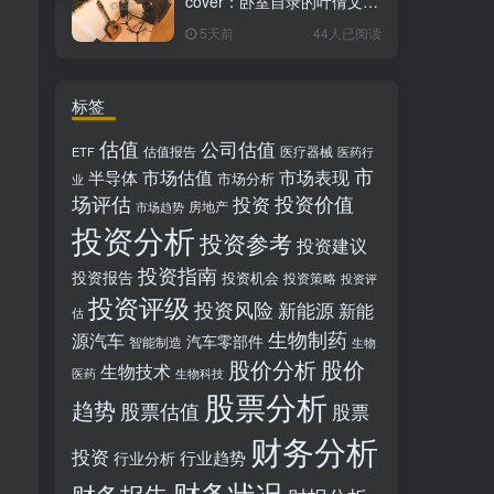
cover：卧室自录的叶倩文经
典粤语情歌翻唱
5天前
44人已阅读
标签
估值
公司估值
估值报告
医疗器械
ETF
医药行
市
市场估值
市场表现
半导体
市场分析
业
场评估
投资价值
投资
房地产
市场趋势
投资分析
投资参考
投资建议
投资指南
投资报告
投资机会
投资策略
投资评
投资评级
投资风险
新能源
新能
估
生物制药
源汽车
汽车零部件
智能制造
生物
股价分析
股价
生物技术
医药
生物科技
股票分析
趋势
股票估值
股票
财务分析
投资
行业趋势
行业分析
财务状况