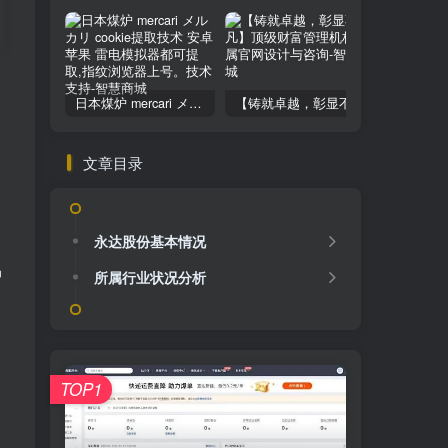
日本煤炉 mercari メルカリ cookie提取技术 安卓 苹果 雷电模拟器都可提取,指纹浏览器上号。技术支持
【铸就卓越，彰显不凡】顶级财富管理机构专属官网设计与咨询
文章目录
永达股份基本情况
易
所属行业状况分析
TOP1