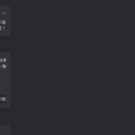
篇
不容
过！
「飞龙股份」好用到哭飞龙股份只需1秒便可开挂
「群光」群光電子：揭秘電子零組件市場的投資機會与風險！