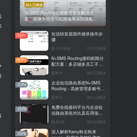
23人已阅读
N+SMS Routing店铺账号安全解决方
机
案：实体卡管理与权限隔离保障隐私
知
短信转发器固件烧录操作步
TOP2
骤
10小时前
37人已阅读
N+SMS Routing接码权限分
TOP3
配方案：多店铺多员工子账
争
号的高效短信路由管理
昨天
48人已阅读
项
企业短信路由系统N+SMS
TOP4
Routing：高效管理多账号验
证码的专业解决方案
昨天
42人已阅读
免费在线接码平台与企业短
TOP5
信路由系统对比及应用场景
再
详解
4天前
40人已阅读
深入解析Kainy秋去秋来
TOP6