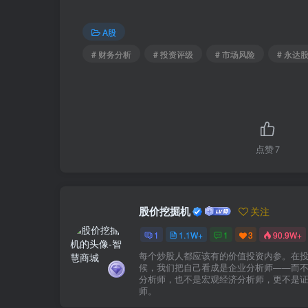
A股
# 财务分析
# 投资评级
# 市场风险
# 永达
点赞
7
股价挖掘机
关注
1
1.1W+
1
3
90.9W+
每个炒股人都应该有的价值投资内参。在
候，我们把自己看成是企业分析师——而
分析师，也不是宏观经济分析师，更不是
师。