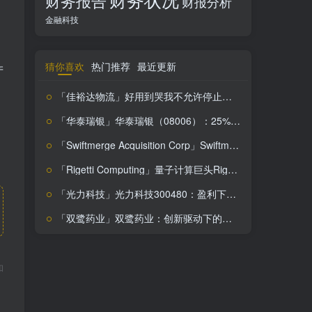
财务报告
财报分析
金融科技
猜你喜欢
热门推荐
最近更新
产
「佳裕达物流」好用到哭我不允许停止摆烂
「华泰瑞银」华泰瑞银（08006）：25%低估值下的投资机会
「Swiftmerge Acquisition Corp」Swiftmerge Acquisition Corp投资价值解析：稳中求进还是暗藏风险？
「Rigetti Computing」量子计算巨头Rigetti，内在价值翻倍，市场却未发现？
「光力科技」光力科技300480：盈利下滑背后的挑战与机遇，投资价值解析
「双鹭药业」双鹭药业：创新驱动下的生物医药潜力股，市场回调中的投资机会？
和