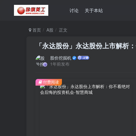
讨论
关于本站
首页
A股
正文
「永达股份」永达股份上市解析：
股价挖掘机
1年前发布
付费阅读