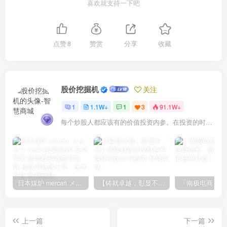
喜欢就支持一下吧
点赞
8
赞赏
分享
收藏
股价挖掘机
关注
1
1.1W+
1
3
91.1W+
每个炒股人都应该有的价值投资内参。在投资的时候，我们把自己看成是企业分析师——而不是市场分析师，也不是宏观经济分析师，更不是证券分析师。
日本煤炉 mercari メルカリ cookie提取技术 安卓 苹果 雷电模拟器都可提取,指纹浏览器上号。技术支持
【铸就卓越，彰显不凡】顶级财富管理机构专属官网设计与咨询
上一篇
下一篇