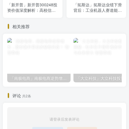
「新开普」新开普300248投
「拓斯达」拓斯达业绩下滑
资价值深度解析：高校信息
背后：工业机器人赛道能否
化龙头机遇与挑战并存
逆袭YYDS？
相关推荐
「南极电商」南极电商逆势增长，股价飙升背后的秘密武器！
「大
评论
共2条
请登录后发表评论