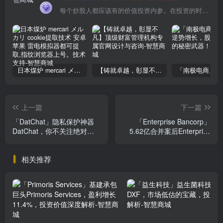
每个炒股人都应该有的价值投资内参。在投资的时候，我们把自己看成是企业分析师——而不是市场分析师，也不是宏观经济分析师，更不是证券分析师。
日本煤炉 mercari メルカリ cookie提取技术 安卓 苹果 雷电模拟器都可提取,指纹浏览器上号。技术支持
【铸就卓越，彰显不凡】顶级财富管理机构专属官网设计与咨询
上一篇
下一篇
「DatChat」隐私保护神器
「Enterprise Bancorp」
DatChat，你不关注绝对会
5.62亿合并案后Enterprise
后悔！
Bancorp如何逆风翻盘
相关推荐