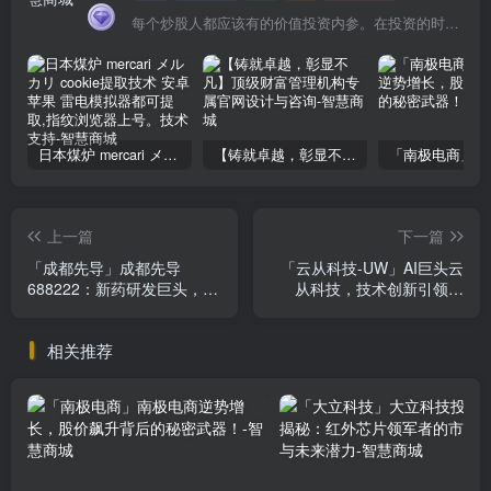
每个炒股人都应该有的价值投资内参。在投资的时候，我们把自己看成是企业分析师——而不是市场分析师，也不是宏观经济分析师，更不是证券分析师。
日本煤炉 mercari メルカリ cookie提取技术 安卓 苹果 雷电模拟器都可提取,指纹浏览器上号。技术支持
【铸就卓越，彰显不凡】顶级财富管理机构专属官网设计与咨询
上一篇
下一篇
「成都先导」成都先导
「云从科技-UW」AI巨头云
688222：新药研发巨头，业
从科技，技术创新引领未
绩增长75%，投资价值凸显
来，市场布局决定成败！
相关推荐