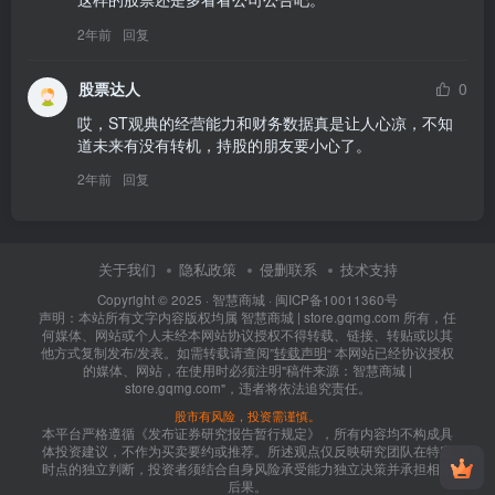
2年前
回复
股票达人
0
哎，ST观典的经营能力和财务数据真是让人心凉，不知
道未来有没有转机，持股的朋友要小心了。
2年前
回复
关于我们
隐私政策
侵删联系
技术支持
Copyright © 2025 ·
智慧商城
·
闽ICP备10011360号
声明：本站所有文字内容版权均属 智慧商城 | store.gqmg.com 所有，任
何媒体、网站或个人未经本网站协议授权不得转载、链接、转贴或以其
他方式复制发布/发表。如需转载请查阅”
转载声明
“ 本网站已经协议授权
的媒体、网站，在使用时必须注明"稿件来源：智慧商城 |
store.gqmg.com"，违者将依法追究责任。
股市有风险，投资需谨慎。
本平台严格遵循《发布证券研究报告暂行规定》，所有内容均不构成具
体投资建议，不作为买卖要约或推荐。所述观点仅反映研究团队在特定
时点的独立判断，投资者须结合自身风险承受能力独立决策并承担相应
后果。