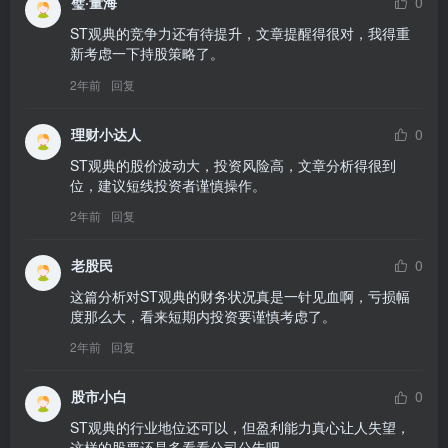
璧·量海
0
ST观典的竞争力还有待提升，文章提醒得很对，我得重
新考虑一下持股策略了。
2年前
回复
理财小达人
0
ST观典的股价波动大，投资风险高，文章分析得很到
位，建议短线投资者谨慎操作。
2年前
回复
老股民
0
这篇分析对ST观典的财务状况真是一针见血啊，亏损幅
度那么大，看来短期内投资要谨慎考虑了。
2年前
回复
股市小白
0
ST观典的行业地位还可以，但盈利能力真心让人失望，
这样的股票还是多看看公司公告吧。