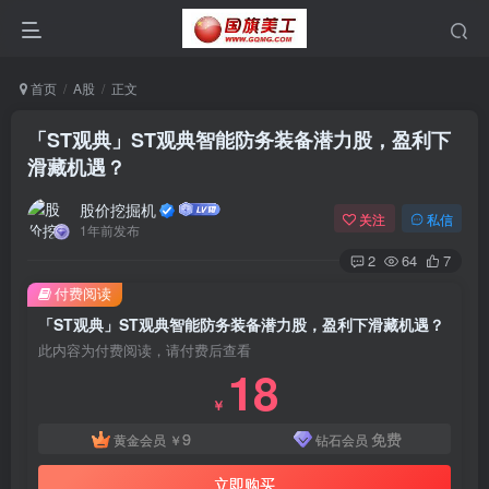
首页
A股
正文
「ST观典」ST观典智能防务装备潜力股，盈利下
滑藏机遇？
股价挖掘机
关注
私信
1年前发布
2
64
7
付费阅读
「ST观典」ST观典智能防务装备潜力股，盈利下滑藏机遇？
此内容为付费阅读，请付费后查看
18
￥
9
免费
黄金会员
￥
钻石会员
立即购买