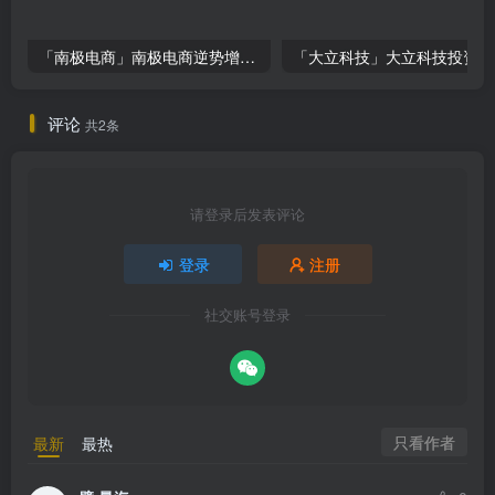
「南极电商」南极电商逆势增长，股价飙升背后的秘密武器！
「大
评论
共2条
请登录后发表评论
登录
注册
社交账号登录
只看作者
最新
最热