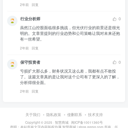
2年前
回复
行业分析师
0
虽然江山控股面临很多挑战，但光伏行业的前景还是很光
明的。文章里提到的行业趋势和公司策略让我对未来还抱
有一丝希望。
2年前
回复
保守投资者
0
亏损扩大那么多，财务状况又这么差，我都有点不敢投
了。这篇文章真的是让我对这个公司有了更深入的了解，
分析得很全面。
2年前
回复
关于我们
隐私政策
侵删联系
技术支持
Copyright © 2025 ·
智慧商城
·
闽ICP备10011360号
声明：本站所有文字内容版权均属 智慧商城 | store.gqmg.com 所有，任