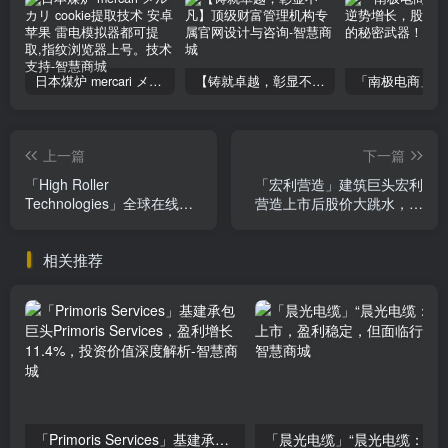
日本煤炉 mercari メルカリ cookie提取技术 安卓 苹果 雷电模拟器都可提取,指纹浏览器上号。技术支持
【铸就卓越，彰显不凡】顶级财富管理机构专属官网设计与咨询
上一篇
下一篇
「High Roller
「宏利营造」建筑巨头宏利
Technologies」全球在线博
营造上市后股价大跳水，投
彩巨头High Roller，你不看
资价值深度解析
绝对会后悔的赚钱秘方！
相关推荐
「Primoris Services」基建承包巨头Primoris Services，盈利增长11.4%，投资价值深度解析
「晨光电缆」“晨光电缆：北交所上市，盈利稳