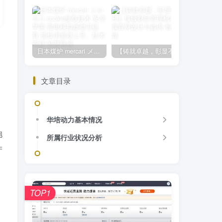
日本煤炉 mercari メルカリ cookie提取技术 安卓 苹果 雷电模拟器都可提取,指纹浏览器上号。技术支持
【铸就卓越，彰显不凡】顶级财富管理机构专属官网设计与咨询
文章目录
华培动力基本情况
抱
所属行业状况分析
产
TOP1