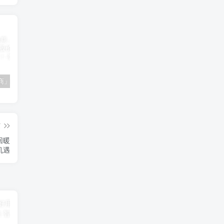
「南极电商」南极电商逆势增长，股价飙升背后的秘密武器！
「大立科技」大立科技投资价值揭秘：红外芯片领军者的市场布局与未来潜力
「拓斯达」拓斯达（300607）：智能制造龙头，未来增长潜力巨大
篇
回暖
机遇