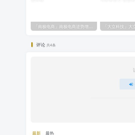
「南极电商」南极电商逆势增长，股价飙升背后的秘密武器！
评论
共4条
最新
最热