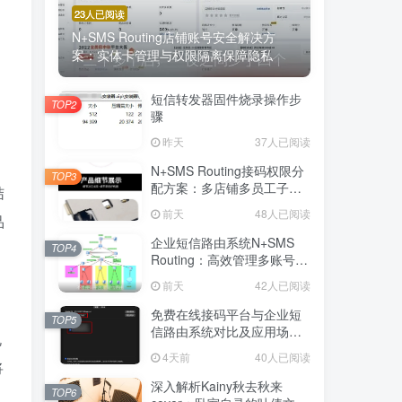
23人已阅读
N+SMS Routing店铺账号安全解决方
案：实体卡管理与权限隔离保障隐私
短信转发器固件烧录操作步
TOP2
骤
昨天
37人已阅读
N+SMS Routing接码权限分
TOP3
配方案：多店铺多员工子账
结
号的高效短信路由管理
前天
48人已阅读
品
企业短信路由系统N+SMS
TOP4
Routing：高效管理多账号验
证码的专业解决方案
前天
42人已阅读
免费在线接码平台与企业短
TOP5
信路由系统对比及应用场景
规
详解
4天前
40人已阅读
将
深入解析Kainy秋去秋来
TOP6