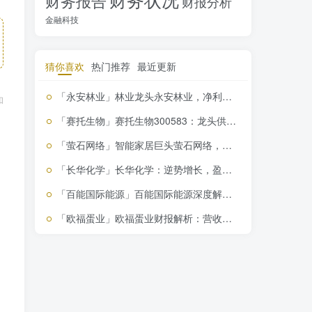
财务报告
财报分析
金融科技
猜你喜欢
热门推荐
最近更新
「永安林业」林业龙头永安林业，净利润翻倍增长，投资潜力解析
和
「赛托生物」赛托生物300583：龙头供应商全产业链布局下的投资风险解析
「萤石网络」智能家居巨头萤石网络，盈利增长背后的投资价值解析
「长华化学」长华化学：逆势增长，盈利下滑背后的投资价值解析
「百能国际能源」百能国际能源深度解析：逆势上涨背后的风险与机遇
「欧福蛋业」欧福蛋业财报解析：营收增长29.97%，投资价值