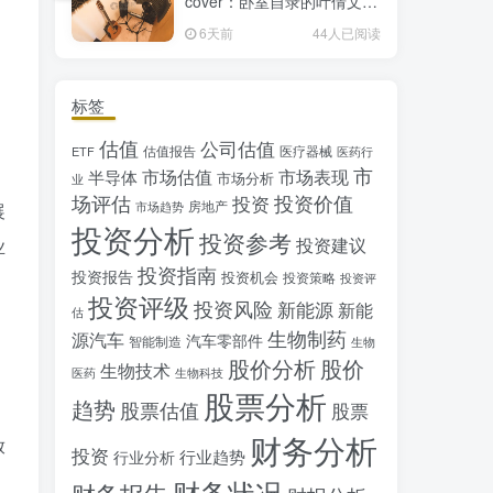
cover：卧室自录的叶倩文经
典粤语情歌翻唱
6天前
44人已阅读
标签
估值
公司估值
估值报告
医疗器械
ETF
医药行
市
市场估值
市场表现
半导体
市场分析
业
场评估
投资价值
投资
房地产
市场趋势
展
投资分析
投资参考
投资建议
业
投资指南
投资报告
投资机会
投资策略
投资评
投资评级
投资风险
新能源
新能
估
生物制药
源汽车
汽车零部件
智能制造
生物
股价分析
股价
生物技术
医药
生物科技
股票分析
趋势
股票估值
股票
财务分析
放
投资
行业趋势
行业分析
财务状况