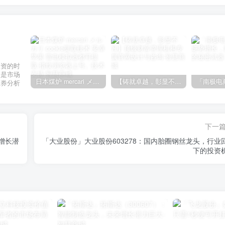
投资的时
不是市场
日本煤炉 mercari メルカリ cookie提取技术 安卓 苹果 雷电模拟器都可提取,指纹浏览器上号。技术支持
【铸就卓越，彰显不凡】顶级财富管理机构专属官网设计与咨询
证券分析
下一
增长潜
「大业股份」大业股份603278：国内胎圈钢丝龙头，行业
下的投资