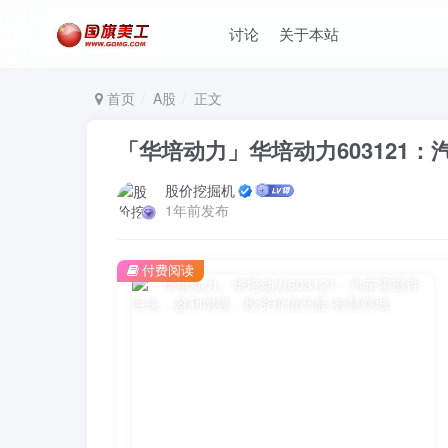
讨论
关于本站
首页
A股
正文
「华培动力」华培动力603121
股价挖掘机
1年前发布
付费阅读