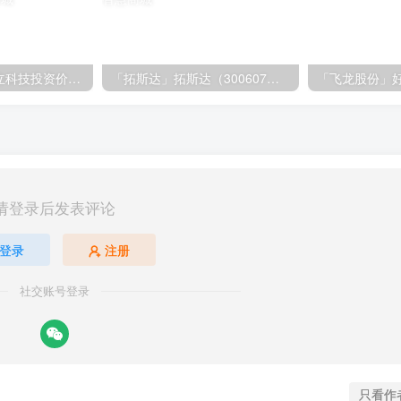
「大立科技」大立科技投资价值揭秘：红外芯片领军者的市场布局与未来潜力
「拓斯达」拓斯达（300607）：智能制造龙头，未来增长潜力巨大
请登录后发表评论
登录
注册
社交账号登录
只看作