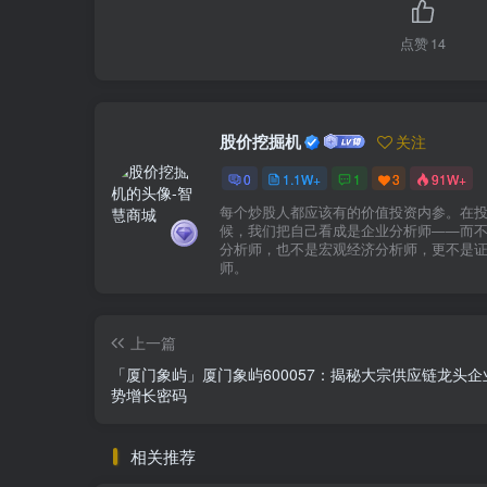
点赞
14
股价挖掘机
关注
0
1.1W+
1
3
91W+
每个炒股人都应该有的价值投资内参。在
候，我们把自己看成是企业分析师——而
分析师，也不是宏观经济分析师，更不是
师。
上一篇
「厦门象屿」厦门象屿600057：揭秘大宗供应链龙头企
势增长密码
相关推荐