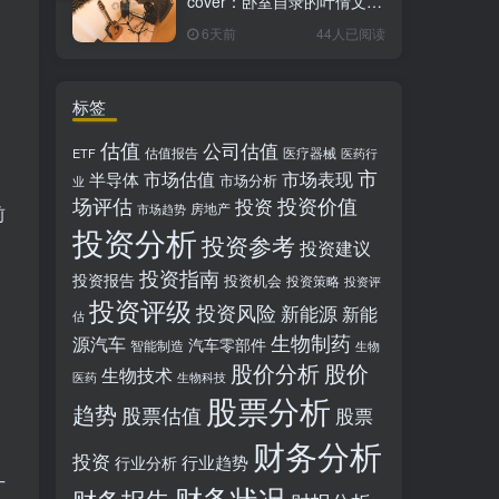
cover：卧室自录的叶倩文经
典粤语情歌翻唱
6天前
44人已阅读
标签
估值
公司估值
估值报告
医疗器械
ETF
医药行
市
市场估值
市场表现
半导体
市场分析
业
场评估
投资价值
投资
房地产
市场趋势
前
投资分析
投资参考
投资建议
投资指南
投资报告
投资机会
投资策略
投资评
投资评级
投资风险
新能源
新能
估
生物制药
源汽车
汽车零部件
智能制造
生物
股价分析
股价
生物技术
医药
生物科技
股票分析
趋势
股票估值
股票
财务分析
投资
行业趋势
行业分析
广
财务状况