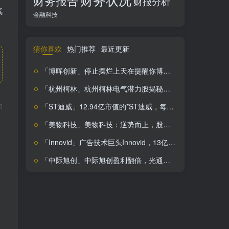
财务报告
财报分析
汽
金融科技
猜你喜欢
热门推荐
最近更新
「博晖创新」停止摆烂上天在提醒你博晖创新搞钱必看
「杭州柯林」杭州柯林电气潜力股揭秘：技术创新引领电力物联网未来
「ST迪威」12.94亿市值的*ST迪威，每股收益-0.37
和
「美物科技」美物科技：逆势而上，股价上涨9.86%，投资价值解析
「Innovid」广告技术巨头Innovid，13亿美元估值背后的增长密码
「中际旭创」中际旭创盈利翻倍，光通信龙头前景看好，投资价值凸显