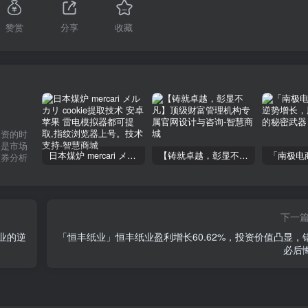
赞赏
分享
收藏
投资的时
不是市场
日本煤炉 mercari メルカリ cookie提取技术 安卓 苹果 雷电模拟器都可提取,指纹浏览器上号。技术支持
【铸就卓越，彰显不凡】顶级财富管理机构专属官网设计与咨询
证券分析
下一
业的逆
「恒丰纸业」恒丰纸业盈利增长60.62%，投资价值凸显，
必后