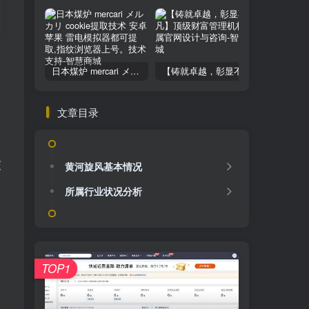
日本煤炉 mercari メルカリ cookie提取技术 安卓 苹果 雷电模拟器都可提取,指纹浏览器上号。技术支持
【铸就卓越，彰显不凡】顶级财富管理机构专属官网设计与咨询
文章目录
交
黄河旋风基本情况
所属行业状况分析
TOP1