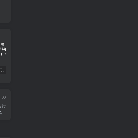
「南极电商」南极电商逆势增长，股价飙升背后的秘密武器！
「大立科技」大立科技投资价值揭秘：红外芯片领军者的市场布局与未来潜力
「拓斯达」拓斯达（300607）：智能制造龙头，未来增长潜力巨大
篇
错过
悔！