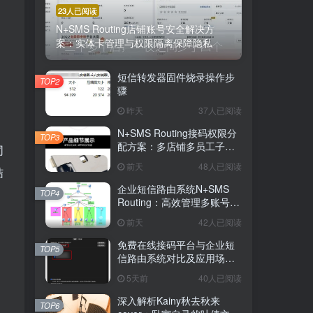
23人已阅读
N+SMS Routing店铺账号安全解决方
案：实体卡管理与权限隔离保障隐私
短信转发器固件烧录操作步
TOP2
骤
昨天
37人已阅读
N+SMS Routing接码权限分
TOP3
配方案：多店铺多员工子账
同
号的高效短信路由管理
前天
48人已阅读
结
企业短信路由系统N+SMS
TOP4
Routing：高效管理多账号验
证码的专业解决方案
前天
42人已阅读
免费在线接码平台与企业短
TOP5
信路由系统对比及应用场景
，
详解
5天前
40人已阅读
深入解析Kainy秋去秋来
TOP6