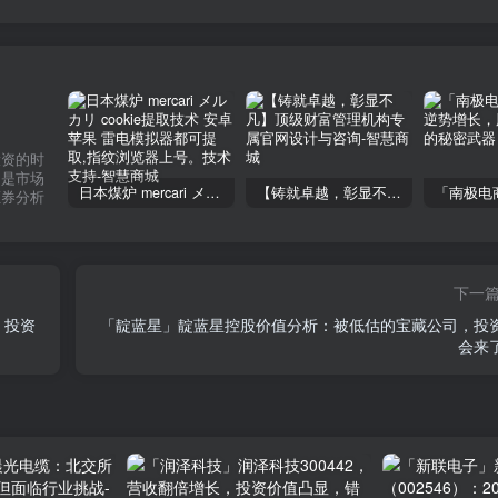
投资的时
不是市场
日本煤炉 mercari メルカリ cookie提取技术 安卓 苹果 雷电模拟器都可提取,指纹浏览器上号。技术支持
【铸就卓越，彰显不凡】顶级财富管理机构专属官网设计与咨询
证券分析
下一
：投资
「靛蓝星」靛蓝星控股价值分析：被低估的宝藏公司，投
会来