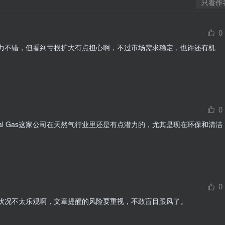
只看作
0
短期偿债能力不错，但看到亏损扩大有点担心啊，不过市场需求稳定，也许还有机
0
ural Gas这家公司在天然气行业里还是有点潜力的，尤其是现在环保和清洁
0
，但财务状况不太乐观啊，文章提醒的风险要重视，不敢盲目跟风了。