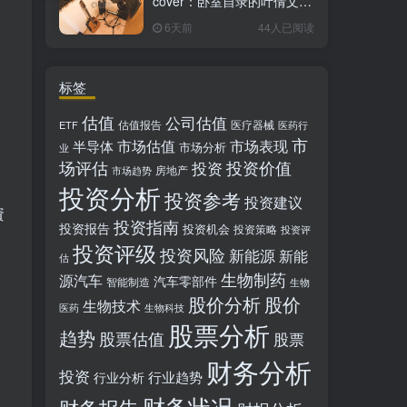
cover：卧室自录的叶倩文经
典粤语情歌翻唱
6天前
44人已阅读
标签
估值
公司估值
估值报告
医疗器械
ETF
医药行
市
市场估值
市场表现
半导体
市场分析
业
场评估
投资价值
投资
房地产
市场趋势
投资分析
投资参考
投资建议
資
投资指南
投资报告
投资机会
投资策略
投资评
投资评级
投资风险
新能源
新能
估
生物制药
源汽车
汽车零部件
智能制造
生物
股价分析
股价
生物技术
医药
生物科技
股票分析
趋势
股票估值
股票
财务分析
投资
行业趋势
行业分析
财务状况