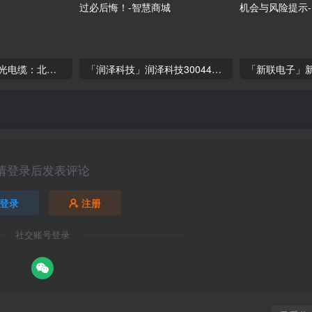
「晨光电缆」“晨光电缆：北交所上市，盈利稳定，但面临行业挑战
「润泽科技」润泽科技300442，营收翻倍增长，投资价值凸显，错过必后悔！
请登录后发表评论
登录
注册
社交账号登录