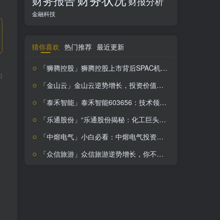
财务报告
财报分析
金融科技
猜你喜欢
热门推荐
最近更新
「狮腾控股」狮腾控股上市背后SPAC机制首秀风险与机遇并存
和
「金山云」金山云逆势增长，投资价值凸显，错过必后悔！
「泰禾智能」泰禾智能603656：技术领先市场广阔，投资价值你绝对不能错过
「乐通股份」“乐通股份揭秘：化工巨头面临挑战，未来何去何从？”
「中熔电气」小白必看：中熔电气投资价值深度解析，秘方在手，笑看股市风云
「众信旅游」众信旅游逆势增长，你不看绝对会后悔的旅游股黑马