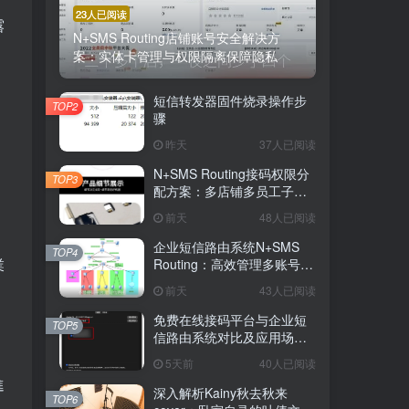
23人已阅读
露
N+SMS Routing店铺账号安全解决方
案：实体卡管理与权限隔离保障隐私
短信转发器固件烧录操作步
TOP2
骤
昨天
37人已阅读
N+SMS Routing接码权限分
TOP3
配方案：多店铺多员工子账
号的高效短信路由管理
前天
48人已阅读
企业短信路由系统N+SMS
TOP4
業
Routing：高效管理多账号验
证码的专业解决方案
前天
43人已阅读
免费在线接码平台与企业短
TOP5
信路由系统对比及应用场景
详解
5天前
40人已阅读
進
深入解析Kainy秋去秋来
TOP6