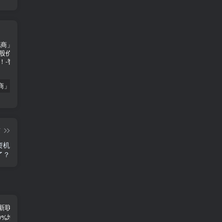
「南极电商」南极电商逆势增长，股价飙升背后的秘密武器！
「大立科技」大立科技投资价值揭秘：红外芯片领军者的市场布局与未来潜力
「拓斯达」拓斯达（300607）：智能制造龙头，未来增长潜力巨大
篇
资机
了？