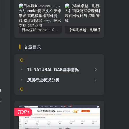
日本煤炉 mercari メルカリ cookie提取技术 安卓 苹果 雷电模拟器都可提取,指纹浏览器上号。技术支持
【铸就卓越，彰显不凡】顶级财富管理机构专属官网设计与咨询
文章目录
TL NATURAL GAS基本情况
所属行业状况分析
車
址
TOP1