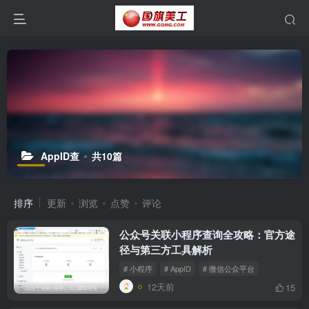
AppID查
共10篇
排序
更新
浏览
点赞
评论
公众号关联小程序查询全攻略：官方途
径与第三方工具解析
# 小程序
# AppID
# 微信公众平台
12天前
15