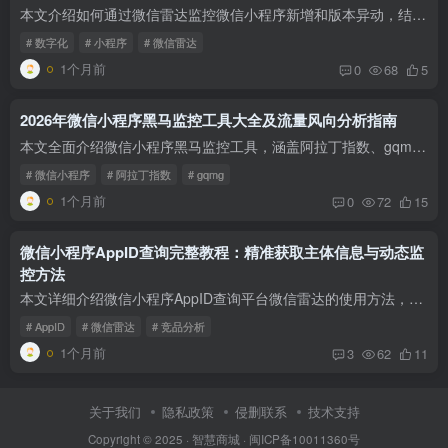
本文介绍如何通过微信雷达监控微信小程序新增和版本异动，结合多维组合搜索和主体反查，实现B端SaaS销售线索的精准捕获与转化，提升拓客效率。
# 数字化
# 小程序
# 微信雷达
1个月前
0
68
5
2026年微信小程序黑马监控工具大全及流量风向分析指南
本文全面介绍微信小程序黑马监控工具，涵盖阿拉丁指数、gqmg、蝉妈妈等平台，重点解析小程序流量风向、AppID批量检索及电商短视频带货监控，助力企业精准把握行业趋势。
# 微信小程序
# 阿拉丁指数
# gqmg
1个月前
0
72
15
微信小程序AppID查询完整教程：精准获取主体信息与动态监
控方法
本文详细介绍微信小程序AppID查询平台微信雷达的使用方法，涵盖AppID精准检索、主体信息查看及版本动态监控，助力企业实现竞品分析与B2B拓客。
# AppID
# 微信雷达
# 竞品分析
1个月前
3
62
11
关于我们
隐私政策
侵删联系
技术支持
Copyright © 2025 ·
智慧商城
·
闽ICP备10011360号