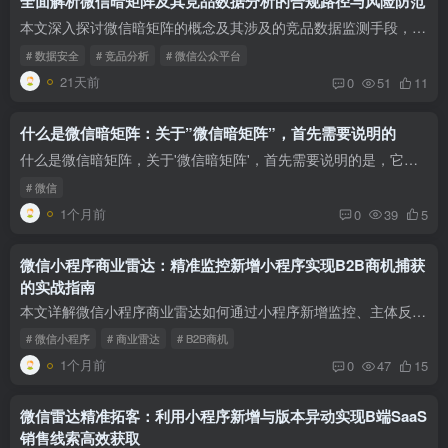
全面解析微信暗矩阵及其竞品数据分析的合规路径与风险防范
本文深入探讨微信暗矩阵的概念及其涉及的竞品数据监测手段，重点分析微信竞品数据分析的合规工具和微信账号数据安全风险，帮助运营者规避违规风险，实现合法合规的竞品分析。
# 数据安全
# 竞品分析
# 微信公众平台
21天前
0
51
11
什么是微信暗矩阵：关于”微信暗矩阵”，首先需要说明的
什么是微信暗矩阵，关于'微信暗矩阵'，首先需要说明的是，它并非一个官方术语，而是行业内对**一家企业或主体在微信生态内运营的多个小程序、公众号等账号矩阵**的一种形象说法。这通常是为了实...
# 微信
1个月前
0
39
5
微信小程序商业雷达：精准监控新增小程序实现B2B商机捕获
的实战指南
本文详解微信小程序商业雷达如何通过小程序新增监控、主体反查和热度信号，实现精准B2B商机捕获。结合销售话术与矩阵管理方案，助力企业高效拓客。
# 微信小程序
# 商业雷达
# B2B商机
1个月前
0
47
15
微信雷达精准拓客：利用小程序新增与版本异动实现B端SaaS
销售线索高效获取