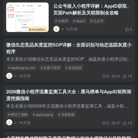
公众号嵌入小程序详解：AppID获取、
页面Path解析及关联限制全攻略
# 小程序
# AppID
# 公众号
12天前
5
微信生态竞品灰度监控SOP详解：全面识别与动态追踪灰度小
程序
本文系统介绍微信生态竞品灰度监控SOP，涵盖灰度小程序识别标准、竞品小程序矩阵扫描及灰度项目动态监控流程，助力精准捕获竞品灰度测试项目，实现高效情报分析与风险预警。
# appid.gqmg.com
# 灰度小程序
# 竞品监控
16天前
0
41
15
2026微信小程序流量监测工具大全：黑马榜单与AppID矩阵深
度挖掘指南
本文全面介绍2026年主流微信小程序流量监测工具，涵盖小程序黑马榜单工具、AppID矩阵挖掘平台及企业级小程序统计SDK，助力精准捕捉行业流量趋势与竞品动态。
# 阿拉丁指数
# appid.gqmg
# 月狐数据
19天前
0
47
15