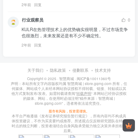
2年前
回复
行业观察员
0
KULR在热管理技术上的优势确实很明显，不过市场竞争
也很激烈，未来发展还是有不少不确定性。
2年前
回复
关于我们
隐私政策
侵删联系
技术支持
Copyright © 2025 ·
智慧商城
·
闽ICP备10011360号
声明：本站所有文字内容版权均属 智慧商城 | store.gqmg.com 所有，任
何媒体、网站或个人未经本网站协议授权不得转载、链接、转贴或以其
他方式复制发布/发表。如需转载请查阅”
转载声明
“ 本网站已经协议授权
的媒体、网站，在使用时必须注明"稿件来源：智慧商城 |
store.gqmg.com"，违者将依法追究责任。
股市有风险，投资需谨慎。
本平台严格遵循《发布证券研究报告暂行规定》，所有内容均不构成具
体投资建议，不作为买卖要约或推荐。所述观点仅反映研究团队在特定
时点的独立判断，投资者须结合自身风险承受能力独立决策并承担相应
后果。