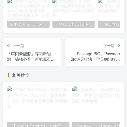
日本煤炉 mercari メルカリ cookie提取技术 安卓 苹果 雷电模拟器都可提取,指纹浏览器上号。技术支持
【铸就卓越，彰显不凡】顶级财富管理机构专属官网设计与咨询
上一篇
下一篇
「晖阳新能源」晖阳新能
「Passage BIO」Passage
源：搞钱必看，新能源石墨
Bio逆天疗法：罕见病治疗新
负极材料潜力股解析
希望，错过必后悔！
相关推荐
「Primoris Services」基建承包巨头Primoris Services，盈利增长11.4%，投资价值深度解析