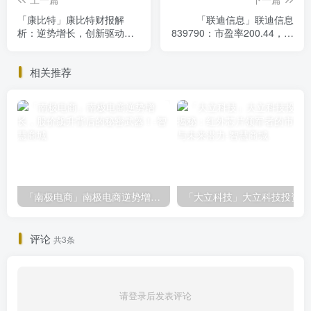
「康比特」康比特财报解
「联迪信息」联迪信息
析：逆势增长，创新驱动下
839790：市盈率200.44，股
的运动营养食品巨头
价34.44元，投资价值揭秘
相关推荐
「南极电商」南极电商逆势增长，股价飙升背后的秘密武器！
「大
评论
共3条
请登录后发表评论