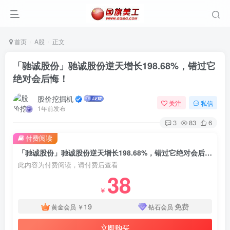
首页
A股
正文
「驰诚股份」驰诚股份逆天增长198.68%，错过它
绝对会后悔！
股价挖掘机
关注
私信
1年前发布
3
83
6
付费阅读
「驰诚股份」驰诚股份逆天增长198.68%，错过它绝对会后悔！
此内容为付费阅读，请付费后查看
38
￥
19
免费
黄金会员
￥
钻石会员
立即购买