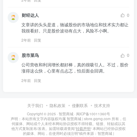
财经达人
0
文章讲的头头是道，驰诚股份的市场地位和技术实力都让
我很看好。只是股价波动有点大，风险不小啊。
2年前
回复
股市菜鸟
0
公司营收和利润增长都好棒，真的很吸引人。不过，股价
涨得这么快，心里有点忐忑，怕后面会回调。
2年前
回复
关于我们
隐私政策
侵删联系
技术支持
Copyright © 2025 ·
智慧商城
·
闽ICP备10011360号
声明：本站所有文字内容版权均属 智慧商城 | store.gqmg.com 所有，任
何媒体、网站或个人未经本网站协议授权不得转载、链接、转贴或以其
他方式复制发布/发表。如需转载请查阅”
转载声明
“ 本网站已经协议授权
的媒体、网站，在使用时必须注明"稿件来源：智慧商城 |