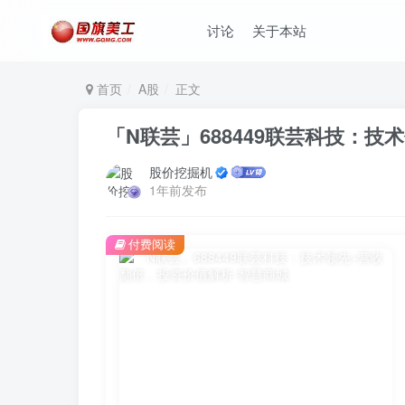
讨论
关于本站
首页
A股
正文
「N联芸」688449联芸科技：
股价挖掘机
1年前发布
付费阅读