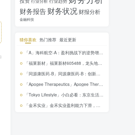
投资
行业趋势
行业分析
财务状况
财务报告
财报分析
金融科技
猜你喜欢
热门推荐
最近更新
「A」海科航空-A：盈利挑战下的逆势增长潜力，投资价值解析
和
「福莱新材」福莱新材605488，龙头地位稳固，盈利成长双提升，投资价值凸显
「同源康医药-B」同源康医药-B：创新药物研发背后的机遇与挑战
「Apogee Therapeutics」Apogee Therapeutics创新疗法领航，投资价值揭秘，你不看绝对会后悔！
「Tokyo Lifestyle」小白必看：东京生活方式有限公司，美容保健产品零售巨头深度解析
「金禾实业」金禾实业盈利能力下滑，投资价值仍被看好，你不可不知的财务分析！