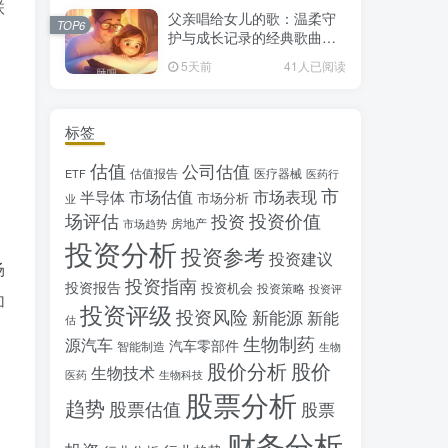
联
父亲唱给女儿的歌：温柔守
TOP6
护与成长记录的经典歌曲推
荐
5天前
41人已阅读
标签
估值
公司估值
估值报告
医疗器械
ETF
医药行
市
市场估值
市场表现
半导体
市场分析
业
场评估
投资价值
投资
房地产
市场趋势
投资分析
投资参考
投资建议
场
投资指南
投资报告
投资机会
投资策略
投资评
加
投资评级
投资风险
新能源
新能
估
生物制药
源汽车
汽车零部件
智能制造
生物
股价分析
股价
生物技术
医药
生物科技
股票分析
趋势
股票估值
股票
财务分析