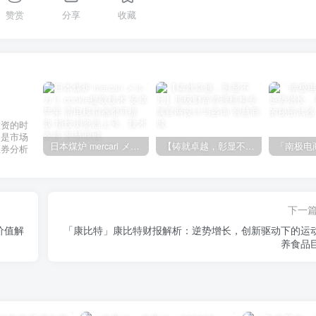
赞赏
分享
收藏
投资的时
不是市场
日本煤炉 mercari メルカリ cookie提取技术 安卓 苹果 雷电模拟器都可提取,指纹浏览器上号。技术支持
【铸就卓越，彰显不凡】顶级财富管理机构专属官网设计与咨询
证券分析
下一
价值解
「康比特」康比特财报解析：逆势增长，创新驱动下的运
养食品