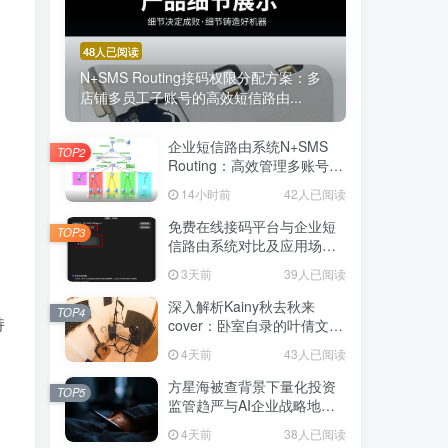
48人已阅读
N+SMS Routing接码权限分配方案：多
店铺多员工子账号的高效短信路由...
企业短信路由系统N+SMS
TOP2
Routing：高效管理多账号验
证码的专业解决方案
14小时前
42人已阅读
免费在线接码平台与企业短
TOP3
信路由系统对比及应用场景
详解
3天前
39人已阅读
深入解析Kainy秋去秋来
TOP4
持
cover：卧室自录的叶倩文经
典粤语情歌翻唱
4天前
43人已阅读
方星海被查背景下量化投资
TOP5
监管趋严与AI企业战略地位
解析
4天前
38人已阅读