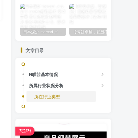
日本煤炉 mercari メルカリ cookie提取技术 安卓 苹果 雷电模拟器都可提取,指纹浏览器上号。技术支持
【铸就卓越，彰显不凡】顶级财富管理机构专属官网设计与咨询
文章目录
N联芸基本情况
所属行业状况分析
所在行业类型
TOP1