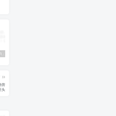
「南极电商」南极电商逆势增长，股价飙升背后的秘密武器！
「大立科技」大立科技投资价值揭秘：红外芯片领军者的市场布局与未来潜力
「拓斯达」拓斯达（300607）：智能制造龙头，未来增长潜力巨大
篇
动营
巨头