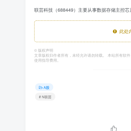
联芸科技（688449）主要从事数据存储主控
此处
©
版权声明
文章版权归作者所有，未经允许请勿转载。 本站所有软
使用指导费用。
A股
# N联芸