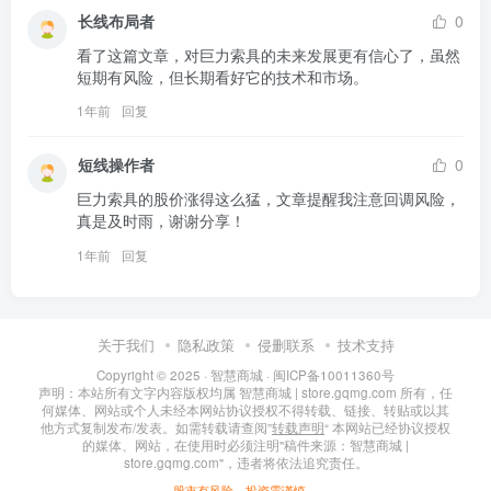
长线布局者
0
看了这篇文章，对巨力索具的未来发展更有信心了，虽然
短期有风险，但长期看好它的技术和市场。
1年前
回复
短线操作者
0
巨力索具的股价涨得这么猛，文章提醒我注意回调风险，
真是及时雨，谢谢分享！
1年前
回复
关于我们
隐私政策
侵删联系
技术支持
Copyright © 2025 ·
智慧商城
·
闽ICP备10011360号
声明：本站所有文字内容版权均属 智慧商城 | store.gqmg.com 所有，任
何媒体、网站或个人未经本网站协议授权不得转载、链接、转贴或以其
他方式复制发布/发表。如需转载请查阅”
转载声明
“ 本网站已经协议授权
的媒体、网站，在使用时必须注明"稿件来源：智慧商城 |
store.gqmg.com"，违者将依法追究责任。
股市有风险，投资需谨慎。