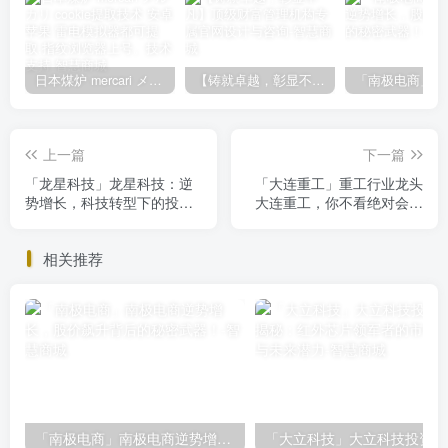
日本煤炉 mercari メルカリ cookie提取技术 安卓 苹果 雷电模拟器都可提取,指纹浏览器上号。技术支持
【铸就卓越，彰显不凡】顶级财富管理机构专属官网设计与咨询
上一篇
下一篇
「龙星科技」龙星科技：逆
「大连重工」重工行业龙头
势增长，科技转型下的投资
大连重工，你不看绝对会后
机遇不容错过
悔的投资机会
相关推荐
「南极电商」南极电商逆势增长，股价飙升背后的秘密武器！
「大