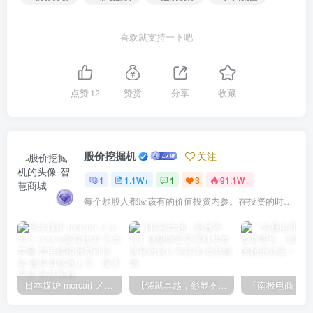
喜欢就支持一下吧
点赞
12
赞赏
分享
收藏
股价挖掘机
关注
1
1.1W+
1
3
91.1W+
每个炒股人都应该有的价值投资内参。在投资的时候，我们把自己看成是企业分析师——而不是市场分析师，也不是宏观经济分析师，更不是证券分析师。
日本煤炉 mercari メルカリ cookie提取技术 安卓 苹果 雷电模拟器都可提取,指纹浏览器上号。技术支持
【铸就卓越，彰显不凡】顶级财富管理机构专属官网设计与咨询