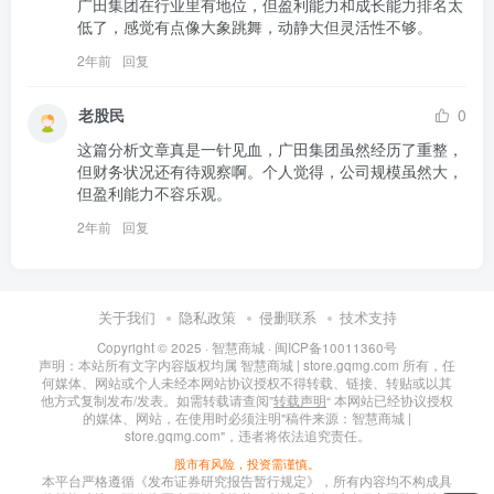
广田集团在行业里有地位，但盈利能力和成长能力排名太
低了，感觉有点像大象跳舞，动静大但灵活性不够。
2年前
回复
老股民
0
这篇分析文章真是一针见血，广田集团虽然经历了重整，
但财务状况还有待观察啊。个人觉得，公司规模虽然大，
但盈利能力不容乐观。
2年前
回复
关于我们
隐私政策
侵删联系
技术支持
Copyright © 2025 ·
智慧商城
·
闽ICP备10011360号
声明：本站所有文字内容版权均属 智慧商城 | store.gqmg.com 所有，任
何媒体、网站或个人未经本网站协议授权不得转载、链接、转贴或以其
他方式复制发布/发表。如需转载请查阅”
转载声明
“ 本网站已经协议授权
的媒体、网站，在使用时必须注明"稿件来源：智慧商城 |
store.gqmg.com"，违者将依法追究责任。
股市有风险，投资需谨慎。
本平台严格遵循《发布证券研究报告暂行规定》，所有内容均不构成具