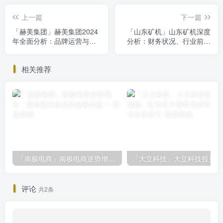
上一篇
下一篇
「赫美集团」赫美集团2024
「山东矿机」山东矿机深度
年全面分析：品牌运营与绿
分析：财务状况、行业前景
色能源布局
与投资策略
相关推荐
「南极电商」南极电商逆势增长，股价飙升背后的秘密武器！
「大
评论
共2条