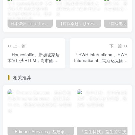
日本煤炉 mercari メルカリ cookie提取技术 安卓 苹果 雷电模拟器都可提取,指纹浏览器上号。技术支持
【铸就卓越，彰显不凡】顶级财富管理机构专属官网设计与咨询
上一篇
下一篇
「Homestolife」新加坡家居
「HWH International」HWH
零售巨头HTLM，高市值背
International：纳斯达克险境
后的投资机会与风险解析
求生，转型能否逆风翻盘？
相关推荐
「Primoris Services」基建承包巨头Primoris Services，盈利增长11.4%，投资价值深度解析