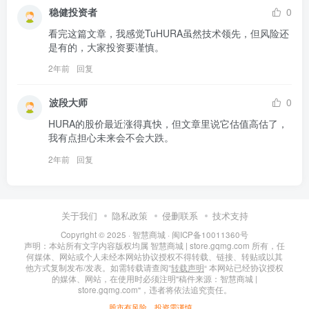
稳健投资者
0
看完这篇文章，我感觉TuHURA虽然技术领先，但风险还
是有的，大家投资要谨慎。
2年前
回复
波段大师
0
HURA的股价最近涨得真快，但文章里说它估值高估了，
我有点担心未来会不会大跌。
2年前
回复
关于我们
隐私政策
侵删联系
技术支持
Copyright © 2025 ·
智慧商城
·
闽ICP备10011360号
声明：本站所有文字内容版权均属 智慧商城 | store.gqmg.com 所有，任
何媒体、网站或个人未经本网站协议授权不得转载、链接、转贴或以其
他方式复制发布/发表。如需转载请查阅”
转载声明
“ 本网站已经协议授权
的媒体、网站，在使用时必须注明"稿件来源：智慧商城 |
store.gqmg.com"，违者将依法追究责任。
股市有风险，投资需谨慎。