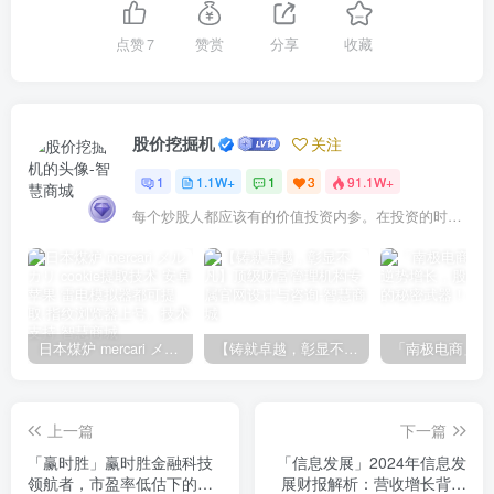
点赞
7
赞赏
分享
收藏
股价挖掘机
关注
1
1.1W+
1
3
91.1W+
每个炒股人都应该有的价值投资内参。在投资的时候，我们把自己看成是企业分析师——而不是市场分析师，也不是宏观经济分析师，更不是证券分析师。
日本煤炉 mercari メルカリ cookie提取技术 安卓 苹果 雷电模拟器都可提取,指纹浏览器上号。技术支持
【铸就卓越，彰显不凡】顶级财富管理机构专属官网设计与咨询
上一篇
下一篇
「赢时胜」赢时胜金融科技
「信息发展」2024年信息发
领航者，市盈率低估下的投
展财报解析：营收增长背后