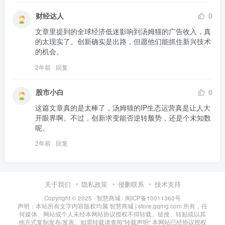
财经达人
0
文章里提到的全球经济低迷影响到汤姆猫的广告收入，真
的太现实了。创新确实是出路，但愿他们能抓住新兴技术
的机会。
2年前
回复
股市小白
0
这篇文章真的是太棒了，汤姆猫的IP生态运营真是让人大
开眼界啊。不过，创新求变能否逆转颓势，还是个未知数
呢。
2年前
回复
关于我们
隐私政策
侵删联系
技术支持
Copyright © 2025 ·
智慧商城
·
闽ICP备10011360号
声明：本站所有文字内容版权均属 智慧商城 | store.gqmg.com 所有，任
何媒体、网站或个人未经本网站协议授权不得转载、链接、转贴或以其
他方式复制发布/发表。如需转载请查阅”
转载声明
“ 本网站已经协议授权