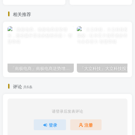
资机遇揭秘
的秘密，小白必看！
相关推荐
「南极电商」南极电商逆势增长，股价飙升背后的秘密武器！
「大
评论
共6条
请登录后发表评论
登录
注册