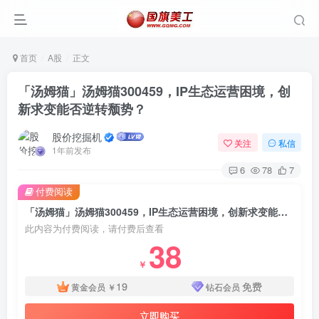
首页
A股
正文
「汤姆猫」汤姆猫300459，IP生态运营困境，创
新求变能否逆转颓势？
股价挖掘机
关注
私信
1年前发布
6
78
7
付费阅读
「汤姆猫」汤姆猫300459，IP生态运营困境，创新求变能否逆转颓势？
此内容为付费阅读，请付费后查看
38
￥
19
免费
黄金会员
￥
钻石会员
立即购买