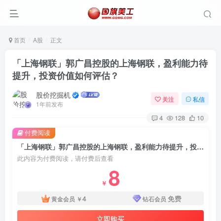
首页
A股
正文
「上海钢联」郭广昌控股的上海钢联，盈利能力待
提升，投资价值如何评估？
股价挖掘机
关注
私信
1年前发布
4
128
10
付费阅读
「上海钢联」郭广昌控股的上海钢联，盈利能力待提升，投资价值如何评估？
此内容为付费阅读，请付费后查看
8
￥
4
免费
黄金会员
￥
钻石会员
立即购买