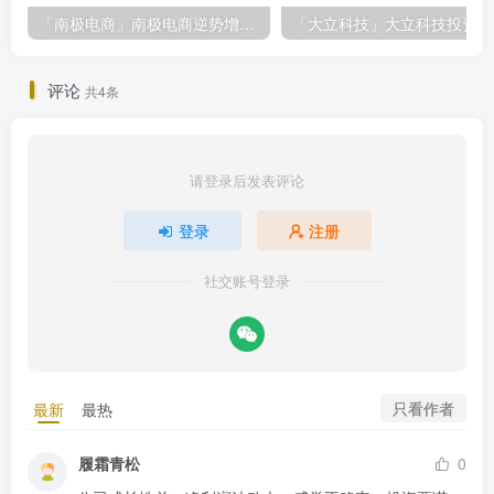
「南极电商」南极电商逆势增长，股价飙升背后的秘密武器！
「大
评论
共4条
请登录后发表评论
登录
注册
社交账号登录
只看作者
最新
最热
履霜青松
0