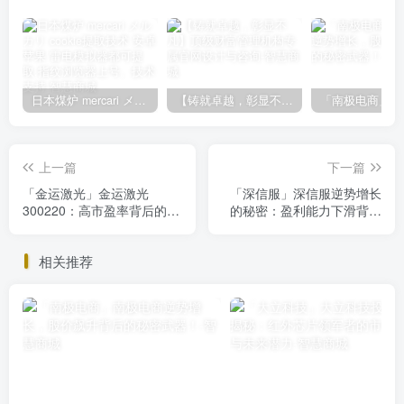
日本煤炉 mercari メルカリ cookie提取技术 安卓 苹果 雷电模拟器都可提取,指纹浏览器上号。技术支持
【铸就卓越，彰显不凡】顶级财富管理机构专属官网设计与咨询
上一篇
下一篇
「金运激光」金运激光
「深信服」深信服逆势增长
300220：高市盈率背后的成
的秘密：盈利能力下滑背后
长潜力解析
的创新动力
相关推荐