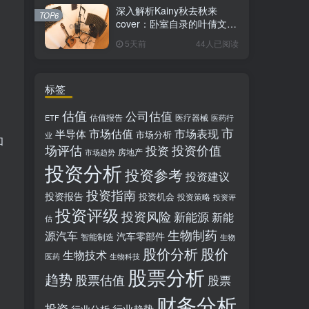
深入解析Kainy秋去秋来
TOP6
cover：卧室自录的叶倩文经
典粤语情歌翻唱
5天前
44人已阅读
标签
估值
公司估值
估值报告
医疗器械
ETF
医药行
市
市场估值
市场表现
半导体
市场分析
业
和
场评估
投资价值
投资
房地产
市场趋势
投资分析
投资参考
投资建议
投资指南
投资报告
投资机会
投资策略
投资评
投资评级
投资风险
新能源
新能
估
生物制药
源汽车
汽车零部件
智能制造
生物
股价分析
股价
生物技术
医药
生物科技
股票分析
趋势
股票估值
股票
财务分析
投资
行业趋势