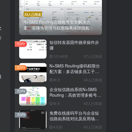
23人已阅读
N+SMS Routing店铺账号安全解决方
案：实体卡管理与权限隔离保障隐私
术
等
短信转发器固件烧录操作步
TOP2
骤
12小时前
37人已阅读
N+SMS Routing接码权限分
TOP3
配方案：多店铺多员工子账
康
号的高效短信路由管理
昨天
48人已阅读
企业短信路由系统N+SMS
TOP4
Routing：高效管理多账号验
证码的专业解决方案
昨天
42人已阅读
免费在线接码平台与企业短
TOP5
信路由系统对比及应用场景
详解
4天前
40人已阅读