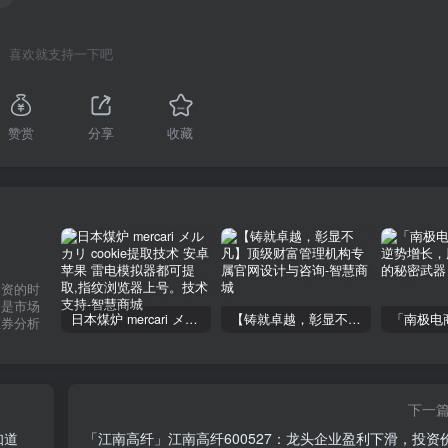
喜欢就支持一下吧
赞赏
分享
收藏
投资的时
不是市场
日本煤炉 mercari メルカリ cookie提取技术 安卓 苹果 雷电模拟器都可提取,指纹浏览器上号。技术支持
【铸就卓越，彰显不凡】顶级财富管理机构专属官网设计与咨询
证券分析
下一
知道
「江南高纤」江南高纤600527：龙头企业盈利下滑，投资