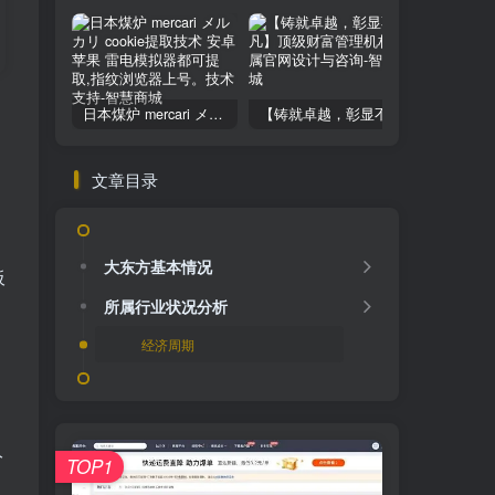
日本煤炉 mercari メルカリ cookie提取技术 安卓 苹果 雷电模拟器都可提取,指纹浏览器上号。技术支持
【铸就卓越，彰显不凡】顶级财富管理机构专属官网设计与咨询
文章目录
大东方基本情况
板
所属行业状况分析
经济周期
分
TOP1