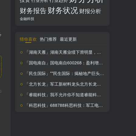
行业分析
财务状况
财务报告
财报分析
金融科技
务
猜你喜欢
热门推荐
最近更新
「湖南天雁」湖南天雁业绩下滑明显，控股变更在即，投资需谨慎！
「国电南自」国电南自600268：盈利增长37.97%-64.85%，电力自动化领航者投资价值解析
「民生国际」**民生国际：揭秘地产巨头背后的投资密码**
「北方长龙」军工新材料龙头北方长龙，盈利下滑背后的成长潜力解析
和
「睿能科技」我不允许你不知道睿能科技这隐藏的搞钱神器
「科思科技」688788科思科技：军工电子潜力股，盈利能力待提升，投资需谨慎