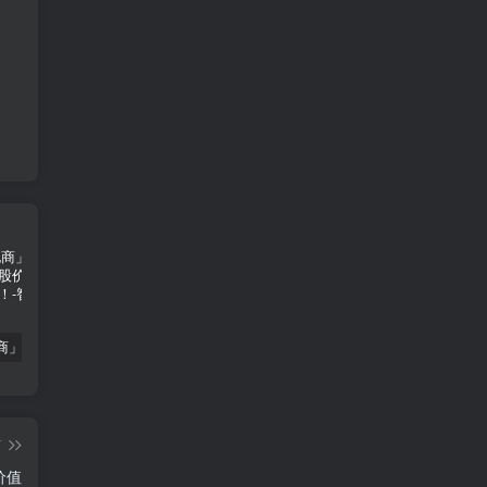
「南极电商」南极电商逆势增长，股价飙升背后的秘密武器！
「大立科技」大立科技投资价值揭秘：红外芯片领军者的市场布局与未来潜力
「拓斯达」拓斯达（300607）：智能制造龙头，未来增长潜力巨大
篇
价值