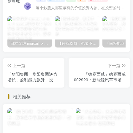
每个炒股人都应该有的价值投资内参。在投资的时候，我们把自己看成是企业分析师——而不是市场分析师，也不是宏观经济分析师，更不是证券分析师。
日本煤炉 mercari メルカリ cookie提取技术 安卓 苹果 雷电模拟器都可提取,指纹浏览器上号。技术支持
【铸就卓越，彰显不凡】顶级财富管理机构专属官网设计与咨询
上一篇
下一篇
「华阳集团」华阳集团逆势
「德赛西威」德赛西威
增长，盈利能力飙升，投资
002920：新能源汽车市场宠
价值凸显！
儿，盈利能力稳增长，投资
价值凸显
相关推荐