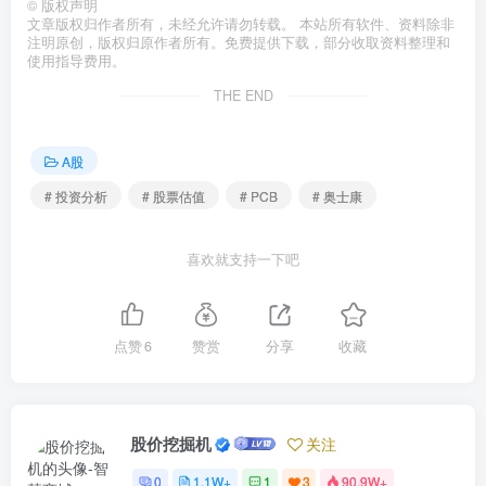
©
版权声明
文章版权归作者所有，未经允许请勿转载。 本站所有软件、资料除非
注明原创，版权归原作者所有。免费提供下载，部分收取资料整理和
使用指导费用。
THE END
A股
# 投资分析
# 股票估值
# PCB
# 奥士康
喜欢就支持一下吧
点赞
6
赞赏
分享
收藏
股价挖掘机
关注
0
1.1W+
1
3
90.9W+