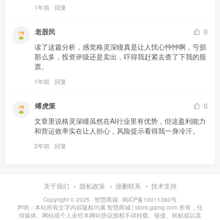
1年前
回复
老股民
0
读了这篇分析，感觉格灵深瞳真是让人忧心忡忡啊，亏损
那么多，投资评级还是卖出，吓得我赶紧去查了下我的股
票。
1年前
回复
缚虎策
0
文章里说格灵深瞳虽然在AI行业里有优势，但这盈利能力
和营运效率实在让人担心，风险提示看得我一身冷汗。
2年前
回复
关于我们
隐私政策
侵删联系
技术支持
Copyright © 2025 ·
智慧商城
·
闽ICP备10011360号
声明：本站所有文字内容版权均属 智慧商城 | store.gqmg.com 所有，任
何媒体、网站或个人未经本网站协议授权不得转载、链接、转贴或以其