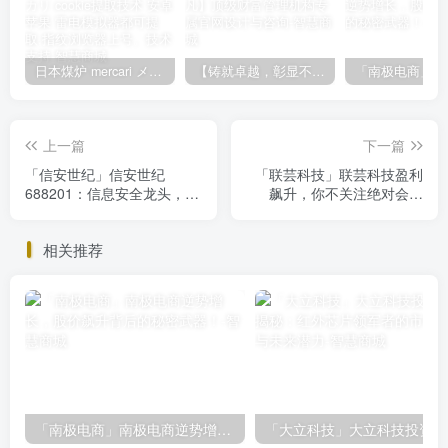
日本煤炉 mercari メルカリ cookie提取技术 安卓 苹果 雷电模拟器都可提取,指纹浏览器上号。技术支持
【铸就卓越，彰显不凡】顶级财富管理机构专属官网设计与咨询
上一篇
下一篇
「信安世纪」信安世纪
「联芸科技」联芸科技盈利
688201：信息安全龙头，盈
飙升，你不关注绝对会后
利下滑背后的成长潜力解析
悔！
相关推荐
「南极电商」南极电商逆势增长，股价飙升背后的秘密武器！
「大