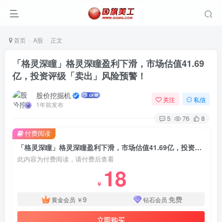
首页
A股
正文
「格灵深瞳」格灵深瞳盈利下滑，市场估值41.69
亿，投资评级「卖出」风险预警！
股价挖掘机
关注
私信
1年前发布
5
76
8
付费阅读
「格灵深瞳」格灵深瞳盈利下滑，市场估值41.69亿，投资评级「卖出」风险预警！
此内容为付费阅读，请付费后查看
18
￥
9
免费
黄金会员
￥
钻石会员
立即购买