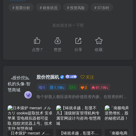
# 股票分析
# 财务状况
# 投资风险
# ST东时
喜欢就支持一下吧
点赞
7
赞赏
分享
收藏
股价挖掘机
关注
1
1.1W+
1
3
91.1W+
每个炒股人都应该有的价值投资内参。在投资的时候，我们把自己看成是企业分析师——而不是市场分析师，也不是宏观经济分析师，更不是证券分析师。
日本煤炉 mercari メルカリ cookie提取技术 安卓 苹果 雷电模拟器都可提取,指纹浏览器上号。技术支持
【铸就卓越，彰显不凡】顶级财富管理机构专属官网设计与咨询