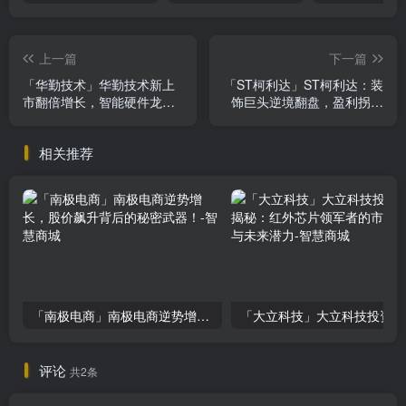
上一篇
下一篇
「华勤技术」华勤技术新上
「ST柯利达」ST柯利达：装
市翻倍增长，智能硬件龙头
饰巨头逆境翻盘，盈利拐点
投资价值凸显
将至？
相关推荐
「南极电商」南极电商逆势增长，股价飙升背后的秘密武器！
「大
评论
共2条